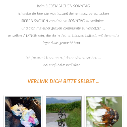
beim SIEBEN SACHEN SONNTAG
ich gebe dir hier die möglichkeit deinen ganz persönlichen
SIEBEN SACHEN von deinem SONNTAG zu verlinken
und dich mit einer großen community zu vernetzen ...
es sollen 7 DINGE sein, die du in deinen händen hattest, mit denen du
irgendwas gemacht hast ...
ich freue mich schon auf deine sieben sachen ...
viel spaß beim verlinken ...
VERLINK DICH BITTE SELBST ...