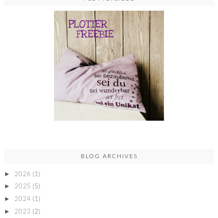
BLOG ARCHIVES
►
2026
(1)
►
2025
(5)
►
2024
(1)
►
2023
(2)