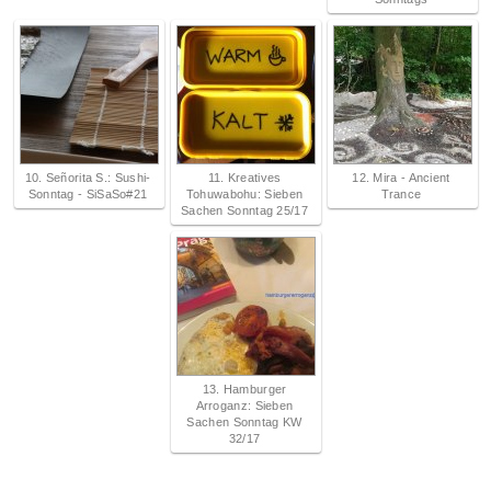
10. Señorita S.: Sushi-
11. Kreatives
12. Mira - Ancient
Sonntag - SiSaSo#21
Tohuwabohu: Sieben
Trance
Sachen Sonntag 25/17
13. Hamburger
Arroganz: Sieben
Sachen Sonntag KW
32/17