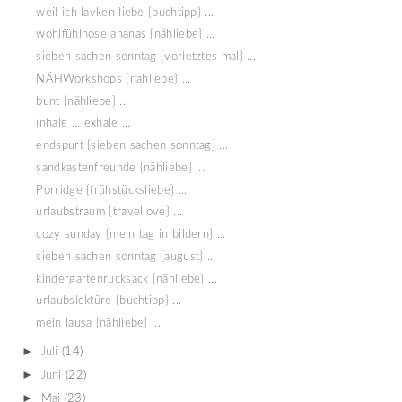
weil ich layken liebe {buchtipp} ...
wohlfühlhose ananas {nähliebe} ...
sieben sachen sonntag {vorletztes mal} ...
NÄHWorkshops {nähliebe} ...
bunt {nähliebe} ...
inhale ... exhale ...
endspurt {sieben sachen sonntag} ...
sandkastenfreunde {nähliebe} ...
Porridge {frühstücksliebe} ...
urlaubstraum {travellove} ...
cozy sunday {mein tag in bildern} ...
sieben sachen sonntag {august} ...
kindergartenrucksack {nähliebe} ...
urlaubslektüre {buchtipp} ...
mein lausa {nähliebe} ...
►
Juli
(14)
►
Juni
(22)
►
Mai
(23)