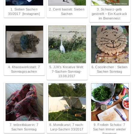
1. Sieben Sachen
2. Centi bastelt: Sieben
3. Schwarz-gelb
33/2017 [Instagram]
Sachen
gestreift ‒ Ein Kuckuck
im Bienennest
4. Khaoswerkstatt: 7
5. JJK's Kreative Welt:
6. Cocolinchen : Sieben
Sonntagssachen
7-Sachen-Sonntag-
Sachen Sonntag
13.08.2017
7. teilzeitbäuerin: 7
8. Mondkunst: 7 nach-
9. Frollein Schoko: 7
Sachen Sonntag
Larp-Sachen 33/2017
Sachen immer wieder
Sonntags