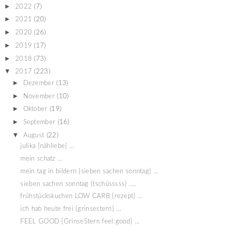
►
2022
(7)
►
2021
(20)
►
2020
(26)
►
2019
(17)
►
2018
(73)
▼
2017
(223)
►
Dezember
(13)
►
November
(10)
►
Oktober
(19)
►
September
(16)
▼
August
(22)
julika {nähliebe} ...
mein schatz ...
mein tag in bildern {sieben sachen sonntag} ...
sieben sachen sonntag {tschüsssss} ....
frühstückskuchen LOW CARB {rezept} ...
ich hab heute frei {grinsestern} ...
FEEL GOOD {GrinseStern feel good} ...