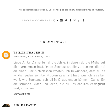
The collection has closed. Let other people know about it through
twitter
.
LEAVE A COMMENT (3)
•
3 KOMMENTARE
TEILZEITBÄUERIN
SONNTAG, 13 AUGUST, 2017
Liebe Anita! Danke für all die Jahre, in denen du die Mühe auf
dich genommen hast, jeden Sonntag an alle zu denken, die bei
dir einen Link hinterlassen wollten. Ich bewundere, dass du es
wirklich jeden Sonntag Morgen geschafft hast, weil ich ja selber
weiß, wie Sonntage schnell in Chaos enden können. Danke für
die schönen Bilder und Ideen, die du uns dadurch ermöglicht
hast, zu sehen.
ANTWORTEN
JJK KREATIV