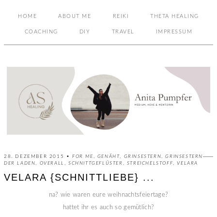
HOME
ABOUT ME
REIKI
THETA HEALING
COACHING
DIY
TRAVEL
IMPRESSUM
28. DEZEMBER 2015 •
FOR ME
,
GENÄHT
,
GRINSESTERN
,
GRINSESTERN
DER LADEN
,
OVERALL
,
SCHNITTGEFLÜSTER
,
STREICHELSTOFF
,
VELARA
VELARA {SCHNITTLIEBE} ...
na? wie waren eure weihnachtsfeiertage?
hattet ihr es auch so gemütlich?