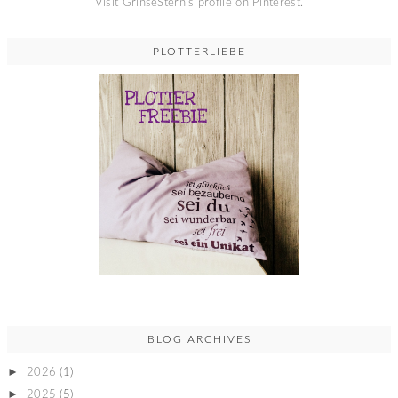
Visit GrinseStern's profile on Pinterest.
PLOTTERLIEBE
BLOG ARCHIVES
►
2026
(1)
►
2025
(5)