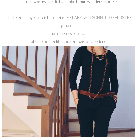
bei uns war es herrlich... einfach nur wunderschön <3
für die Feiertage hab ich mir eine
VELARA
von
SCHNITTGEFLÜSTER
genäht ...
ja, einen overall ...
aber einen echt schicken overall ... oder?