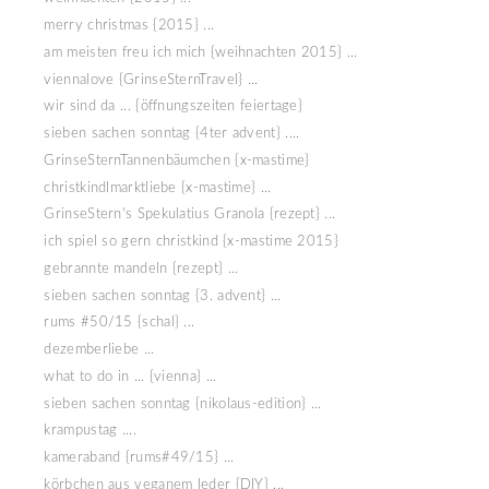
merry christmas {2015} ...
am meisten freu ich mich {weihnachten 2015} ...
viennalove {GrinseSternTravel} ...
wir sind da ... {öffnungszeiten feiertage}
sieben sachen sonntag {4ter advent} ....
GrinseSternTannenbäumchen {x-mastime}
christkindlmarktliebe {x-mastime} ...
GrinseStern's Spekulatius Granola {rezept} ...
ich spiel so gern christkind {x-mastime 2015}
gebrannte mandeln {rezept} ...
sieben sachen sonntag {3. advent} ...
rums #50/15 {schal} ...
dezemberliebe ...
what to do in ... {vienna} ...
sieben sachen sonntag {nikolaus-edition} ...
krampustag ....
kameraband {rums#49/15} ...
körbchen aus veganem leder {DIY} ...