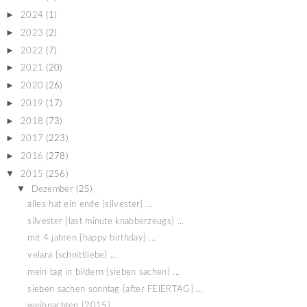
►
2024
(1)
►
2023
(2)
►
2022
(7)
►
2021
(20)
►
2020
(26)
►
2019
(17)
►
2018
(73)
►
2017
(223)
►
2016
(278)
▼
2015
(256)
▼
Dezember
(25)
alles hat ein ende {silvester} ...
silvester {last minute knabberzeugs} ...
mit 4 jahren {happy birthday} ...
velara {schnittliebe} ...
mein tag in bildern {sieben sachen} ...
sieben sachen sonntag {after FEIERTAG} ...
weihnachten {2015} ...