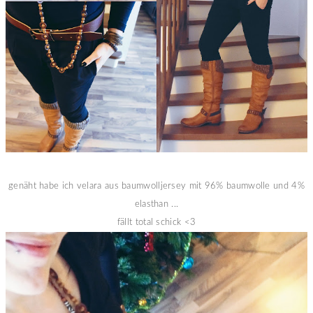
genäht habe ich velara aus baumwolljersey mit 96% baumwolle und 4%
elasthan ...
fällt total schick <3