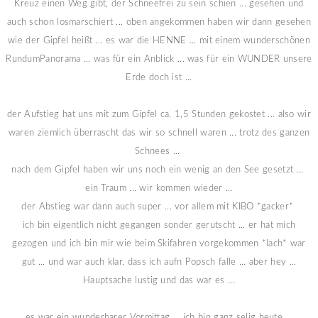
Kreuz einen Weg gibt, der Schneefrei zu sein schien ... gesehen und
auch schon losmarschiert ... oben angekommen haben wir dann gesehen
wie der Gipfel heißt ... es war die HENNE ... mit einem wunderschönen
RundumPanorama ... was für ein Anblick ... was für ein WUNDER unsere
Erde doch ist ...
der Aufstieg hat uns mit zum Gipfel ca. 1,5 Stunden gekostet ... also wir
waren ziemlich überrascht das wir so schnell waren ... trotz des ganzen
Schnees ...
nach dem Gipfel haben wir uns noch ein wenig an den See gesetzt ...
ein Traum ... wir kommen wieder ...
der Abstieg war dann auch super ... vor allem mit KIBO *gacker*
ich bin eigentlich nicht gegangen sonder gerutscht ... er hat mich
gezogen und ich bin mir wie beim Skifahren vorgekommen *lach* war
gut ... und war auch klar, dass ich aufn Popsch falle ... aber hey ...
Hauptsache lustig und das war es ...
es war ein wunderbarer Vormittag ... ich bin ganz selig heute ...