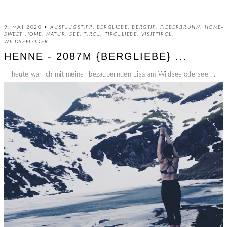
9. MAI 2020 •
AUSFLUGSTIPP
,
BERGLIEBE
,
BERGTIP
,
FIEBERBRUNN
,
HOME
SWEET HOME
,
NATUR
,
SEE
,
TIROL
,
TIROLLIEBE
,
VISITTIROL
,
WILDSEELODER
HENNE - 2087M {BERGLIEBE} ...
heute war ich mit meiner bezaubernden Lisa am Wildseelodersee ...