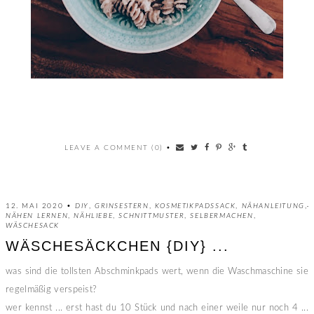
LEAVE A COMMENT (0)
•
12. MAI 2020 •
DIY
,
GRINSESTERN
,
KOSMETIKPADSSACK
,
NÄHANLEITUNG
,
NÄHEN LERNEN
,
NÄHLIEBE
,
SCHNITTMUSTER
,
SELBERMACHEN
,
WÄSCHESACK
WÄSCHESÄCKCHEN {DIY} ...
was sind die tollsten Abschminkpads wert, wenn die Waschmaschine sie
regelmäßig verspeist?
wer kennst ... erst hast du 10 Stück und nach einer weile nur noch 4 ...