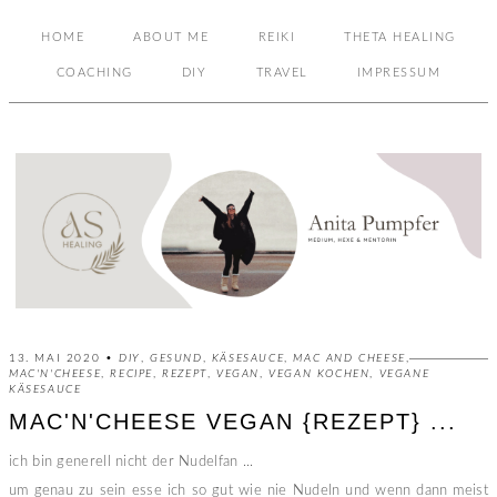
HOME
ABOUT ME
REIKI
THETA HEALING
COACHING
DIY
TRAVEL
IMPRESSUM
13. MAI 2020 •
DIY
,
GESUND
,
KÄSESAUCE
,
MAC AND CHEESE
,
MAC'N'CHEESE
,
RECIPE
,
REZEPT
,
VEGAN
,
VEGAN KOCHEN
,
VEGANE
KÄSESAUCE
MAC'N'CHEESE VEGAN {REZEPT} ...
ich bin generell nicht der Nudelfan ...
um genau zu sein esse ich so gut wie nie Nudeln und wenn dann meist