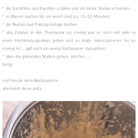
* die Kartoffeln und Karotten schälen und ich kleine Stücke schneiden ...
* in Wasser kochen bis sie weich sind (ca. 15-20 Minuten)
* die Nudeln laut Pakungsbeilage kochen
* alle Zutaten in den Thermomix (so cremig war es noch nie) oder in
einen Hochleistungsmixer geben und so lange mixen/pürieren bis es
cremig ist ... ggf noch ein wenig Kochwasser dazugeben...
* über die gekochten Nudeln geben, mischen ....
fertig
viel Freude beim Nachzaubern
allerliebst deine anita