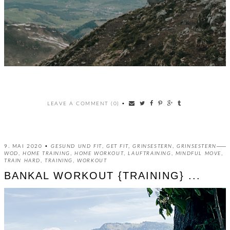
LEAVE A COMMENT (0)
•
9. MAI 2020 •
GESUND UND FIT
,
GET FIT
,
GRINSESTERN
,
GRINSESTERN
WOD
,
HOME TRAINING
,
HOME WORKOUT
,
LAUFTRAINING
,
MINDFUL MOVE
,
TRAIN HARD
,
TRAINING
,
WORKOUT
BANKAL WORKOUT {TRAINING} ...