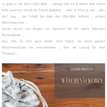
so ging es mir jetzt schön öfter ... anfangs hab ich ja immer dem armen
Kibo (unserem Hund) die Schuld gegeben ... aber er frisst ja viel .. aber
das? naja ... der Schatz hat dann den Übertäter entlarvt ... unsere
Waschmaschine ...
darum musste nun dringen ein Säckchen her für meine hübschen
Kosmetikpads ...
also, falls du dich auch immer noch fragst, wo deine ganzen
Abschminktücher hin verschwinden ... hier die Lösung für dein
"Problem"....