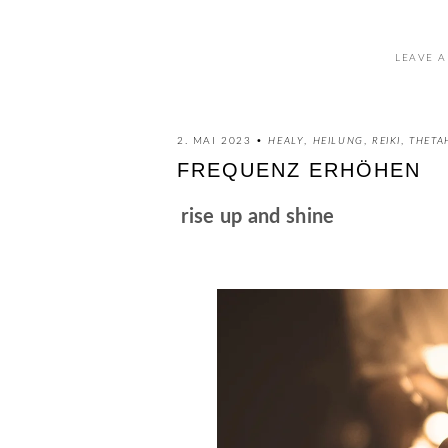
LEAVE A
2. MAI 2023 •
HEALY
,
HEILUNG
,
REIKI
,
THETA
FREQUENZ ERHÖHEN
rise up and shine