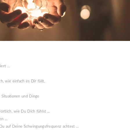
iert …
, wie einfach es Dir fällt, 
, Situationen und Dinge
ortlich, wie Du Dich fühlst … 
en … 
ass Du auf Deine Schwingungsfrequenz achtest …