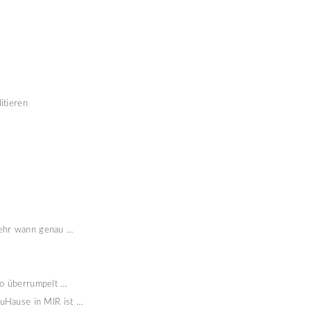
itieren 
mehr wann genau … 
so überrumpelt … 
zuHause in MIR ist … 