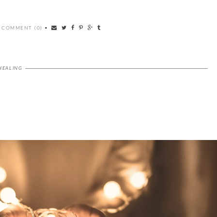
 COMMENT (0)
•
HEALING