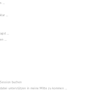
en …
klar … 
agst … 
en …

sSession buchen
h dabei unterstützen in meine Mitte zu kommen ...