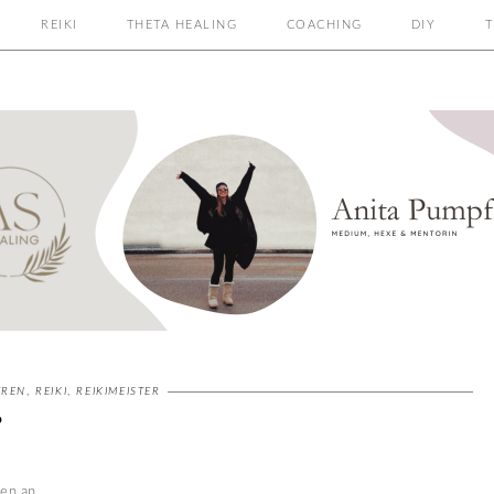
REIKI
THETA HEALING
COACHING
DIY
T
EREN
,
REIKI
,
REIKIMEISTER
?
men an …