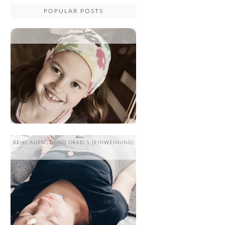
POPULAR POSTS
...
REIKI AUSBILDUNG GRAD 1 {EINWEIHUNG}
....