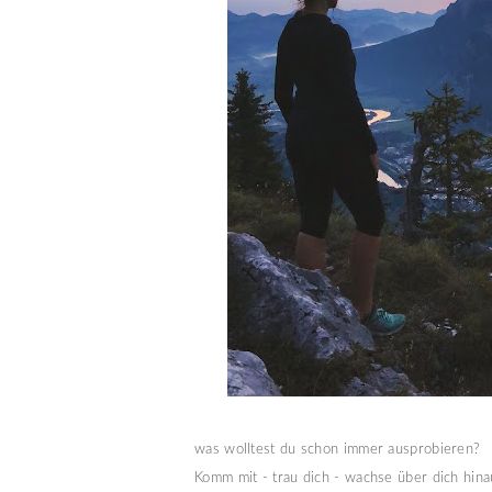
was wolltest du schon immer ausprobieren?
Komm mit - trau dich - wachse über dich hinau