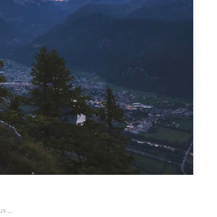
s ...