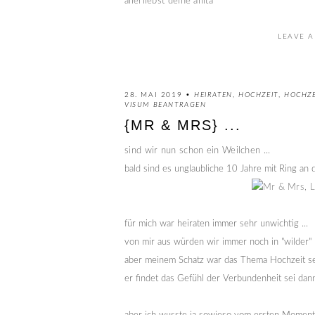
allerliebst deine anita
LEAVE A
28. MAI 2019 •
HEIRATEN
,
HOCHZEIT
,
HOCHZE
VISUM BEANTRAGEN
{MR & MRS} ...
sind wir nun schon ein Weilchen ...
bald sind es unglaubliche 10 Jahre mit Ring an
für mich war heiraten immer sehr unwichtig ...
von mir aus würden wir immer noch in "wilder" 
aber meinem Schatz war das Thema Hochzeit seit
er findet das Gefühl der Verbundenheit sei dann n