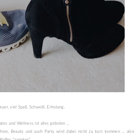
uer, viel Spaß, Schweiß, Erholung,
ates und Wellness ist alles geboten ...
shion, Beauty und auch Party wird dabei nicht zu kurz kommen ... also
Koffer *zwinker*