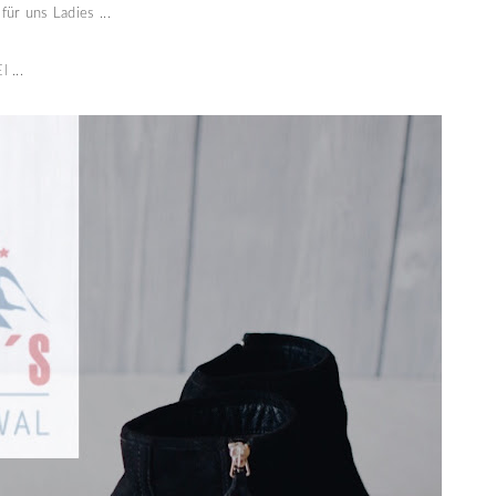
ür uns Ladies ...
I
...