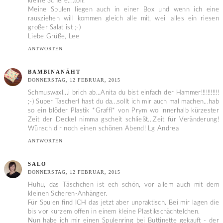
kleine Schere....toll!
Meine Spulen liegen auch in einer Box und wenn ich eine
rausziehen will kommen gleich alle mit, weil alles ein riesen
großer Salat ist ;-)
Liebe Grüße, Lee
ANTWORTEN
BAMBINANÄHT
DONNERSTAG, 12 FEBRUAR, 2015
Schmuswaxl...i brich ab...Anita du bist einfach der Hammer!!!!!!!!!!!
;-) Super Tascherl hast du da...sollt ich mir auch mal machen...hab
so ein blöder Plastik *Graffl* von Prym wo innerhalb kürzester
Zeit der Deckel nimma gscheit schließt...Zeit für Veränderung!
Wünsch dir noch einen schönen Abend! Lg Andrea
ANTWORTEN
SALO
DONNERSTAG, 12 FEBRUAR, 2015
Huhu, das Täschchen ist ech schön, vor allem auch mit dem
kleinen Scheren-Anhänger.
Für Spulen find ICH das jetzt aber unpraktisch. Bei mir lagen die
bis vor kurzem offen in einem kleine Plastikschächtelchen.
Nun habe ich mir einen Spulenring bei Buttinette gekauft - der