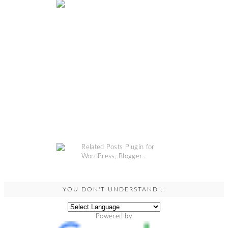
COPYRIGHT @
GRINSESTERN
. DESIGN BY
MANGOBLOGS
.