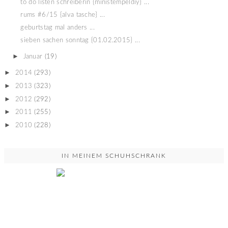
to do listen schreiberin {ministempeldiy} ...
rums #6/15 {alva tasche} ...
geburtstag mal anders ...
sieben sachen sonntag {01.02.2015} ...
►
Januar
(19)
►
2014
(293)
►
2013
(323)
►
2012
(292)
►
2011
(255)
►
2010
(228)
IN MEINEM SCHUHSCHRANK