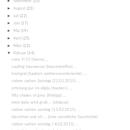
►
September
(25)
►
August
(23)
►
Juli
(22)
►
Juni
(17)
►
Mai
(19)
►
April
(25)
►
März
(22)
▼
Februar
(14)
rums 9/15 {hanny} ...
swafing hausmesse {klassentreffen} ...
hochgrat {haubers wellnesswochenende} ....
sieben sachen Sonntag {22.02.2015} ...
erholung pur im allgäu {haubers} ...
fifty shades of grey {filmtipp} ...
mein baby wird groß ... {skilausa}
sieben sachen sonntag {15.02.2015} ...
täschchen und ich ... {eine unendliche Geschichte}
sieben sachen sonntag { 8.02.2015} ...