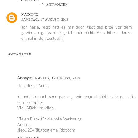
ANTWORTEN
NADINE
SAMSTAG, 17 AUGUST, 2013
ach herje, jetzt hatt es mir doch glatt das bitte vor dem
gewinnen gelöscht :/ gefällt mir nicht. Also bitte - danke
einmal in den Lostopf :)
ANTWORTEN
Anonym
SAMSTAG, 17 AUGUST, 2013
Hallo liebe Anita,
ich möchte auch sooo gerne gewinnen,und hüpfe sehr gerne in
den Lostopf :-)
Viel Glück uns allen...
Vielen Dank für die tolle Verlosung
Andrea
sleo1204(ät)googlemail(dot)com
ANTWORTEN