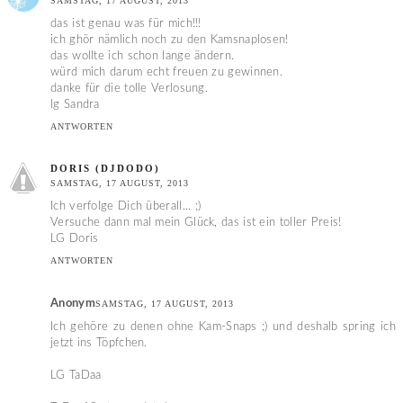
SAMSTAG, 17 AUGUST, 2013
das ist genau was für mich!!!
ich ghör nämlich noch zu den Kamsnaplosen!
das wollte ich schon lange ändern.
würd mich darum echt freuen zu gewinnen.
danke für die tolle Verlosung.
lg Sandra
ANTWORTEN
DORIS (DJDODO)
SAMSTAG, 17 AUGUST, 2013
Ich verfolge Dich überall... ;)
Versuche dann mal mein Glück, das ist ein toller Preis!
LG Doris
ANTWORTEN
Anonym
SAMSTAG, 17 AUGUST, 2013
Ich gehöre zu denen ohne Kam-Snaps ;) und deshalb spring ich
jetzt ins Töpfchen.
LG TaDaa