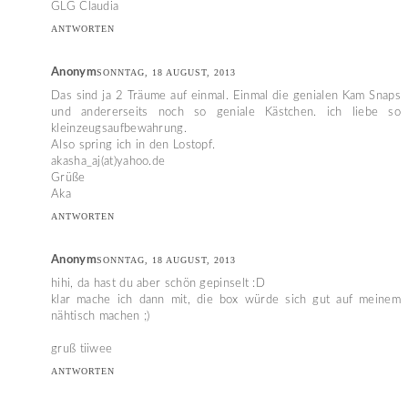
GLG Claudia
ANTWORTEN
Anonym
SONNTAG, 18 AUGUST, 2013
Das sind ja 2 Träume auf einmal. Einmal die genialen Kam Snaps
und andererseits noch so geniale Kästchen. ich liebe so
kleinzeugsaufbewahrung.
Also spring ich in den Lostopf.
akasha_aj(at)yahoo.de
Grüße
Aka
ANTWORTEN
Anonym
SONNTAG, 18 AUGUST, 2013
hihi, da hast du aber schön gepinselt :D
klar mache ich dann mit, die box würde sich gut auf meinem
nähtisch machen ;)
gruß tiiwee
ANTWORTEN