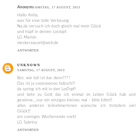
Anonym
SAMSTAG, 17 AUGUST, 2013
Hallo Anita,
was für eine tolle Verlosung.
Na,da versuch ich doch gleich mal mein Glück
und hüpf in deinen Lostopf.
LG Marion
meckerzausel@web.de
ANTWORTEN
UNKNOWN
SAMSTAG, 17 AUGUST, 2013
Bor, wie toll ist das denn????
Das ist ja sooooooooo hübsch!!!
da spring ich mit in den LosTopf!
und bete zu Gott das ich einmal im Leben Glück hab und
gewinne....nur ein einziges kleines mal - bitte bitte!!!
allen anderen teilnehmerinnen wünsche ich trotzdem viel
Glück!!!
ein sonniges Wochenende noch!
LG Sabrina
ANTWORTEN