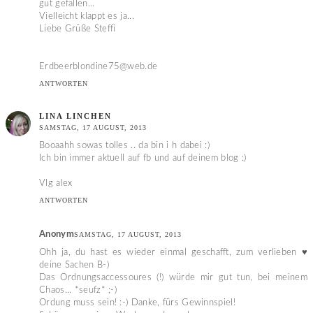
gut gefallen...
Vielleicht klappt es ja...
Liebe Grüße Steffi
Erdbeerblondine75@web.de
ANTWORTEN
LINA LINCHEN
SAMSTAG, 17 AUGUST, 2013
Booaahh sowas tolles .. da bin i h dabei :)
Ich bin immer aktuell auf fb und auf deinem blog :)
Vlg alex
ANTWORTEN
Anonym
SAMSTAG, 17 AUGUST, 2013
Ohh ja, du hast es wieder einmal geschafft, zum verlieben ♥
deine Sachen B-)
Das Ordnungsaccessoures (!) würde mir gut tun, bei meinem
Chaos... *seufz* ;-)
Ordung muss sein! :-) Danke, fürs Gewinnspiel!