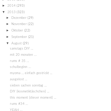
►
2014
(293)
▼
2013
(323)
►
Dezember
(29)
►
November
(22)
►
Oktober
(22)
►
September
(21)
▼
August
(29)
samstags DIY ...
mit 20 monaten ...
rums # 35 ...
schulbeginn ...
myoma ... einfach gestrickt ...
ausgelost ...
sieben sachen sonntag ...
DIY {kosmetiktäschchen} ...
this moment {dieser moment} ...
rums #34 ...
YEAH ...