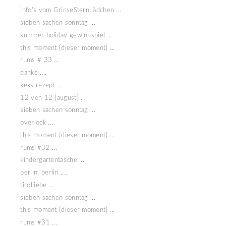
info's vom GrinseSternLädchen ...
sieben sachen sonntag ...
summer holiday gewinnspiel ...
this moment {dieser moment} ...
rums # 33 ...
danke ....
keks rezept ...
12 von 12 {august} ...
sieben sachen sonntag ...
overlock ...
this moment {dieser moment} ...
rums #32 ...
kindergartentasche ...
berlin, berlin ....
tirolliebe ...
sieben sachen sonntag ...
this moment {dieser moment} ...
rums #31 ...