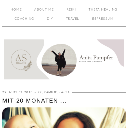
HOME
ABOUT ME
REIKI
THETA HEALING
COACHING
DIY
TRAVEL
IMPRESSUM
29. AUGUST 2013 •
29
,
FAMILIE
,
LAUSA
MIT 20 MONATEN ...