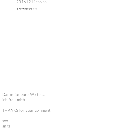
20161214caiyan
ANTWORTEN
Danke für eure Worte ...
ich freu mich
THANKS for your comment ...
xxx
anita