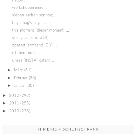
happy ...
workshoptermine ...
sieben sachen sonntag ...
bag's bag's bag's ...
this moment {dieser moment} ...
shelly ... {rums #14}
zpagetti armband {DIY} ...
ich heut noch ...
unser {INSTA} ostern ...
►
März
(31)
►
Februar
(23)
►
Januar
(30)
►
2012
(292)
►
2011
(255)
►
2010
(228)
IN MEINEM SCHUHSCHRANK