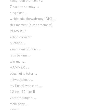
kampf den pfunden #2
7 sachen sonntag ...
ausgelost ...
webbandaufbewahrung {DIY} ...
this moment {dieser moment}
RUMS #17
schon dabei???
buchtipp....
kampf den pfunden ...
let's beginn ...
win me ....
HAMMER ....
bäuchleintröster ...
mitwachshose ...
my {insta} weekend ...
12 von 12 {april}
vorbereitungen ...
mein baby ...