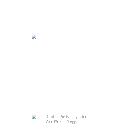
MAP
COPYRIGHT @
GRINSESTERN
. DESIGN BY
MANGOBLOGS
.