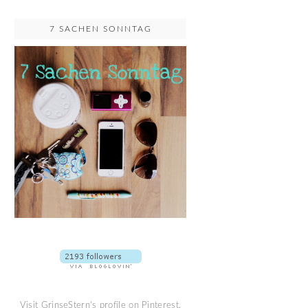
7 SACHEN SONNTAG
Visit GrinseStern's profile on Pinterest.