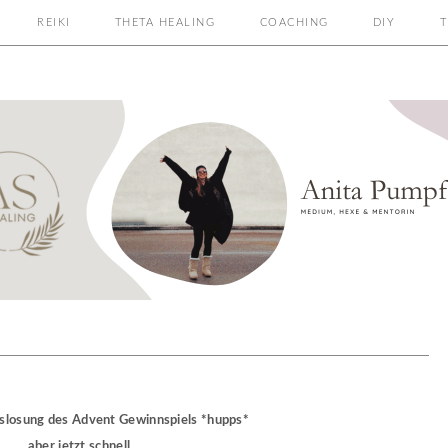
REIKI
THETA HEALING
COACHING
DIY
T
.
uslosung des Advent Gewinnspiels *hupps*
aber jetzt schnell