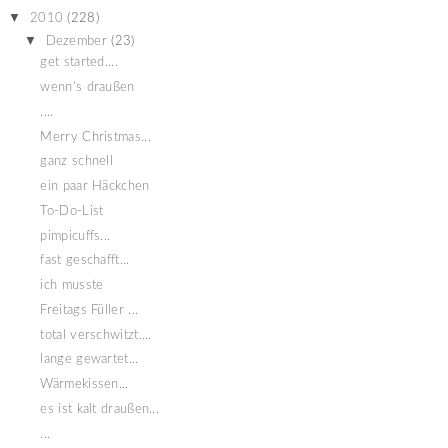
▼
2010
(228)
▼
Dezember
(23)
get started....
wenn's draußen
....
Merry Christmas...
ganz schnell
ein paar Häckchen
To-Do-List
pimpicuffs...
fast geschafft...
ich musste
Freitags Füller ...
total verschwitzt....
lange gewartet...
Wärmekissen...
es ist kalt draußen...
...