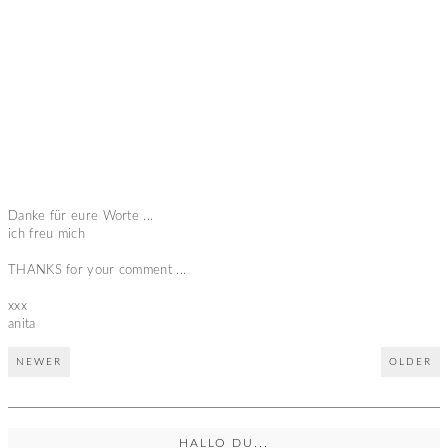
Danke für eure Worte ...
ich freu mich
THANKS for your comment ...
xxx
anita
NEWER
OLDER
HALLO DU...