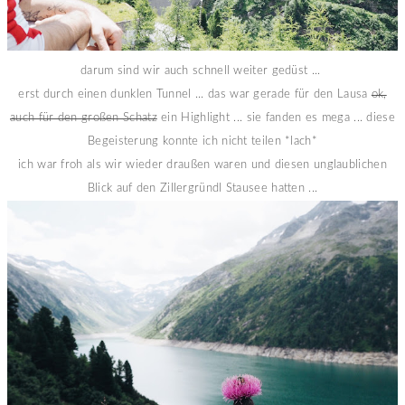
darum sind wir auch schnell weiter gedüst ...
erst durch einen dunklen Tunnel ... das war gerade für den Lausa
ok,
auch für den großen Schatz
ein Highlight ... sie fanden es mega ... diese
Begeisterung konnte ich nicht teilen *lach*
ich war froh als wir wieder draußen waren und diesen unglaublichen
Blick auf den Zillergründl Stausee hatten ...