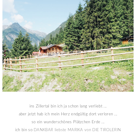
ins Zillertal bin ich ja schon lang verliebt ...
aber jetzt hab ich mein Herz endgültig dort verloren ...
so ein wunderschönes Plätzchen Erde ...
ich bin so
DANKBAR liebste MARIKA von DIE TIROLERIN