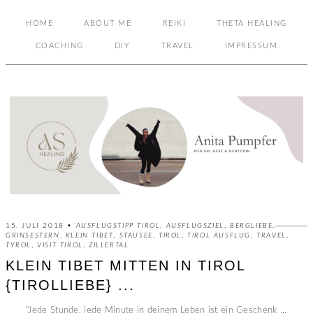
HOME
ABOUT ME
REIKI
THETA HEALING
COACHING
DIY
TRAVEL
IMPRESSUM
15. JULI 2018 •
AUSFLUGSTIPP TIROL
,
AUSFLUGSZIEL
,
BERGLIEBE
,
GRINSESTERN
,
KLEIN TIBET
,
STAUSEE
,
TIROL
,
TIROL AUSFLUG
,
TRAVEL
,
TYROL
,
VISIT TIROL
,
ZILLERTAL
KLEIN TIBET MITTEN IN TIROL
{TIROLLIEBE} ...
"Jede Stunde, jede Minute in deinem Leben ist ein Geschenk ...