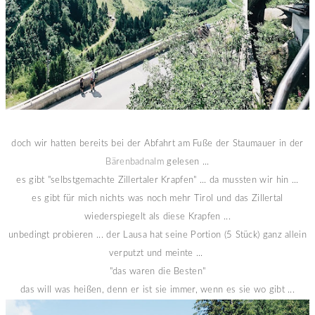
doch wir hatten bereits bei der Abfahrt am Fuße der Staumauer in der
Bärenbadnalm
gelesen ...
es gibt "selbstgemachte Zillertaler Krapfen" ... da mussten wir hin ...
es gibt für mich nichts was noch mehr Tirol und das Zillertal
wiederspiegelt als diese Krapfen ...
unbedingt probieren ... der Lausa hat seine Portion (5 Stück) ganz allein
verputzt und meinte ...
"das waren die Besten"
das will was heißen, denn er ist sie immer, wenn es sie wo gibt ...