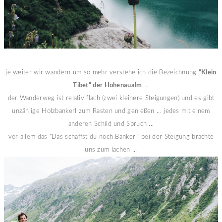
je weiter wir wandern um so mehr verstehe ich die Bezeichnung
"Klein
Tibet" der Hohenaualm
...
der Wanderweg ist relativ flach (zwei kleinere Steigungen) und es gibt
unzählige Holzbankerl zum Rasten und genießen ... jedes mit einem
anderen Schild und Spruch ...
vor allem das "Das schaffst du noch Bankerl" bei der Steigung brachte
uns zum lachen ...