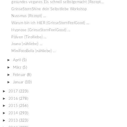
gesundes veganes Eis schnell selbstgemacht {Rezept...
GrinseSternShine dein Selbstliebe Workshop
Nussmus {Rezept} ...
Warum bin ich HIER {GrinseSternFeelGood} ...
Hypnose {GrinseSternFeelGood} ...
Pölven {Tirolliebe} ...
Joana {nähliebe} ...
MiniFotoBella {nähliebe} ...
►
April
(5)
►
März
(5)
►
Februar
(8)
►
Januar
(10)
►
2017
(223)
►
2016
(278)
►
2015
(256)
►
2014
(293)
►
2013
(323)