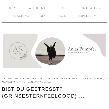
HOME
ABOUT ME
REIKI
THETA HEALING
COACHING
DIY
TRAVEL
IMPRESSUM
28. MAI 2018 •
GRINSESTERN
,
GRINSESTERNFEELGOOD
,
MENTALPOWER
,
MENTALTRAINING
,
ZEITMANAGEMENT
BIST DU GESTRESST?
{GRINSESTERNFEELGOOD} ...