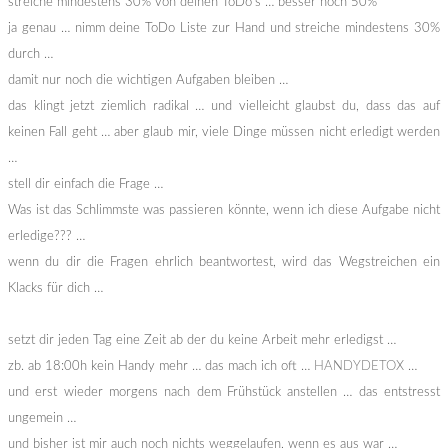
streiche mindestens 30% von deinen ToDo’s … besser noch 50%
ja genau … nimm deine ToDo Liste zur Hand und streiche mindestens 30%
durch …
damit nur noch die wichtigen Aufgaben bleiben …
das klingt jetzt ziemlich radikal … und vielleicht glaubst du, dass das auf
keinen Fall geht … aber glaub mir, viele Dinge müssen nicht erledigt werden
…
stell dir einfach die Frage …
Was ist das Schlimmste was passieren könnte, wenn ich diese Aufgabe nicht
erledige??? …
wenn du dir die Fragen ehrlich beantwortest, wird das Wegstreichen ein
Klacks für dich …
setzt dir jeden Tag eine Zeit ab der du keine Arbeit mehr erledigst …
zb. ab 18:00h kein Handy mehr … das mach ich oft …
HANDYDETOX
…
und erst wieder morgens nach dem Frühstück anstellen … das entstresst
ungemein …
und bisher ist mir auch noch nichts weggelaufen, wenn es aus war …