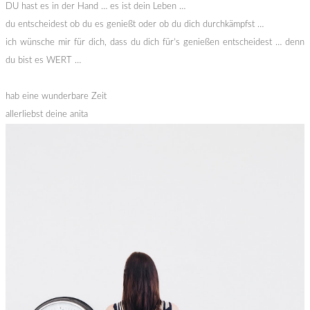
DU hast es in der Hand … es ist dein Leben …
du entscheidest ob du es genießt oder ob du dich durchkämpfst …
ich wünsche mir für dich, dass du dich für’s genießen entscheidest … denn
du bist es WERT …
hab eine wunderbare Zeit
allerliebst deine anita