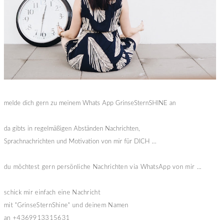
melde dich gern zu meinem Whats App GrinseSternSHINE an
da gibts in regelmäßigen Abständen Nachrichten,
Sprachnachrichten und Motivation von mir für DICH …
du möchtest gern persönliche Nachrichten via WhatsApp von mir ...
schick mir einfach eine Nachricht
mit "GrinseSternShine" und deinem Namen
an +4369913315631