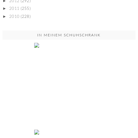
►
2012
(292)
►
2011
(255)
►
2010
(228)
IN MEINEM SCHUHSCHRANK
YOU DON'T UNDERSTAND...