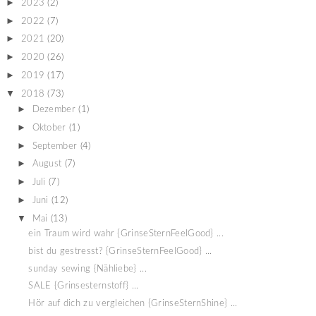
►
2023
(2)
►
2022
(7)
►
2021
(20)
►
2020
(26)
►
2019
(17)
▼
2018
(73)
►
Dezember
(1)
►
Oktober
(1)
►
September
(4)
►
August
(7)
►
Juli
(7)
►
Juni
(12)
▼
Mai
(13)
ein Traum wird wahr {GrinseSternFeelGood} ...
bist du gestresst? {GrinseSternFeelGood} ...
sunday sewing {Nähliebe} ...
SALE {Grinsesternstoff} ...
Hör auf dich zu vergleichen {GrinseSternShine} ...