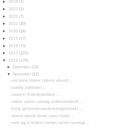
►
2024
(1)
►
2023
(2)
►
2022
(7)
►
2021
(20)
►
2020
(26)
►
2019
(17)
►
2018
(73)
►
2017
(223)
▼
2016
(278)
►
Dezember
(23)
▼
November
(22)
verrückte hühner {advent advent} ...
malotty {nähliebe} ...
zauberei {frühstücksliebe} ...
sieben sachen sonntag {mädlsweekend} ...
fertig {grinsesternweihnachtsgeschenk} ...
advent advent {home sweet home} ...
mein tag in bildern {sieben sachen sonntag} ...