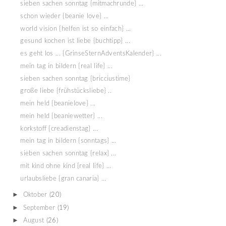
sieben sachen sonntag {mitmachrunde} ...
schon wieder {beanie love} ...
world vision {helfen ist so einfach} ...
gesund kochen ist liebe {buchtipp} ...
es geht los ... {GrinseSternAdventsKalender} ...
mein tag in bildern {real life} ...
sieben sachen sonntag {bricciustime}
große liebe {frühstücksliebe} ..
mein held {beanielove} ...
mein held {beaniewetter} ...
korkstoff {creadienstag} ...
mein tag in bildern {sonntags} ...
sieben sachen sonntag {relax} ...
mit kind ohne kind {real life} ...
urlaubsliebe {gran canaria} ...
►
Oktober
(20)
►
September
(19)
►
August
(26)