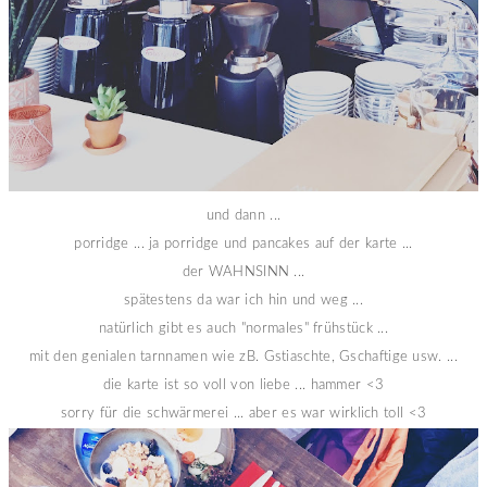
und dann ...
porridge ... ja porridge und pancakes auf der karte ...
der WAHNSINN ...
spätestens da war ich hin und weg ...
natürlich gibt es auch "normales" frühstück ...
mit den genialen tarnnamen wie zB. Gstiaschte, Gschaftige usw. ...
die karte ist so voll von liebe ... hammer <3
sorry für die schwärmerei ... aber es war wirklich toll <3