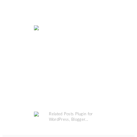
MAP
COPYRIGHT @
GRINSESTERN
. DESIGN BY
MANGOBLOGS
.