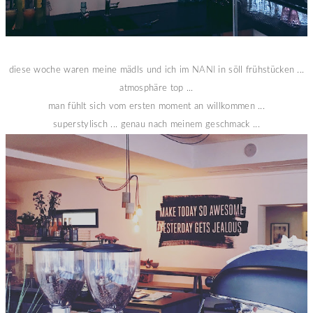
diese woche waren meine mädls und ich im
NANI
in söll frühstücken ...
atmosphäre top ...
man fühlt sich vom ersten moment an willkommen ...
superstylisch ... genau nach meinem geschmack ...