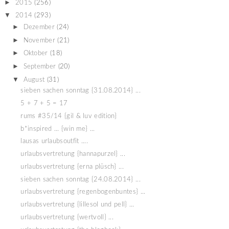
►
2015
(256)
▼
2014
(293)
►
Dezember
(24)
►
November
(21)
►
Oktober
(18)
►
September
(20)
▼
August
(31)
sieben sachen sonntag {31.08.2014} ...
5 + 7 + 5 = 17
rums #35/14 {gil & luv edition}
b*inspired ... {win me} ...
lausas urlaubsoutfit ....
urlaubsvertretung {hannapurzel} ...
urlaubsvertretung {erna plüsch} ...
sieben sachen sonntag {24.08.2014} ...
urlaubsvertretung {regenbogenbuntes} ...
urlaubsvertretung {lillesol und pell} ...
urlaubsvertretung {wertvoll} ...