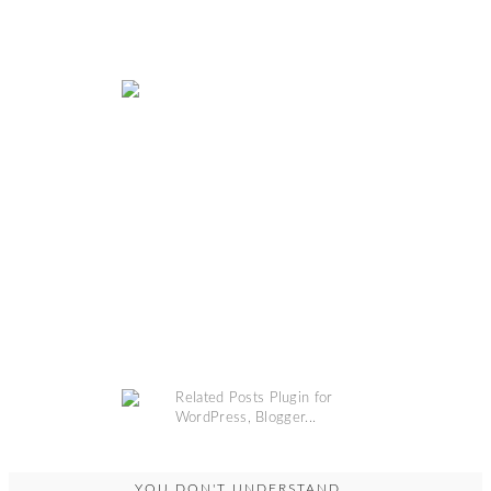
COPYRIGHT @
GRINSESTERN
. DESIGN BY
MANGOBLOGS
.