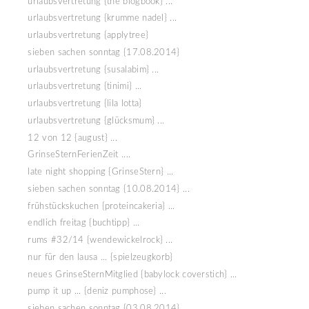
urlaubsvertretung {the blogbook} ...
urlaubsvertretung {krumme nadel} ...
urlaubsvertretung {applytree}
sieben sachen sonntag {17.08.2014}
urlaubsvertretung {susalabim} ...
urlaubsvertretung {tinimi} ...
urlaubsvertretung {lila lotta}
urlaubsvertretung {glücksmum} ...
12 von 12 {august} ...
GrinseSternFerienZeit ....
late night shopping {GrinseStern} ...
sieben sachen sonntag {10.08.2014} ...
frühstückskuchen {proteincakeria} ...
endlich freitag {buchtipp} ...
rums #32/14 {wendewickelrock} ...
nur für den lausa ... {spielzeugkorb}
neues GrinseSternMitglied {babylock coverstich} ...
pump it up ... {deniz pumphose} ...
sieben sachen sonntag {03.08.2014}