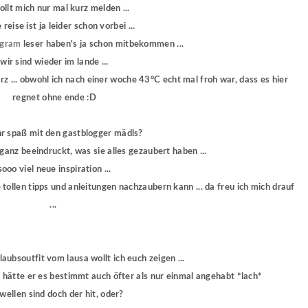
ollt mich nur mal kurz melden ...
reise ist ja leider schon vorbei ...
agram
leser haben's ja schon mitbekommen ...
wir sind wieder im lande ...
z ... obwohl ich nach einer woche 43°C echt mal froh war, dass es hier
regnet ohne ende :D
hr spaß mit den gastblogger mädls?
ganz beeindruckt, was sie alles gezaubert haben ...
sooo viel neue inspiration ...
ie tollen tipps und anleitungen nachzaubern kann ... da freu ich mich drauf
...
urlaubsoutfit vom lausa wollt ich euch zeigen ...
 hätte er es bestimmt auch öfter als nur einmal angehabt *lach*
 wellen sind doch der hit, oder?