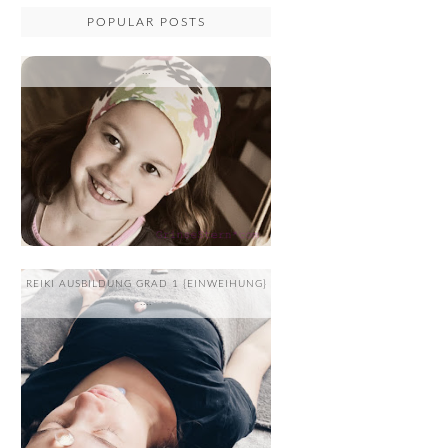
POPULAR POSTS
...
REIKI AUSBILDUNG GRAD 1 {EINWEIHUNG}
....