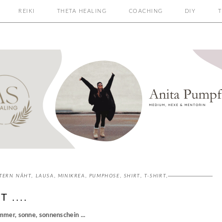
REIKI
THETA HEALING
COACHING
DIY
T
TERN NÄHT
,
LAUSA
,
MINIKREA
,
PUMPHOSE
,
SHIRT
,
T-SHIRT
,
 ....
mmer, sonne, sonnenschein ...