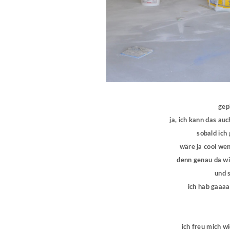
gepl
ja, ich kann das auc
sobald ich
wäre ja cool wen
denn genau da wi
und 
ich hab gaaaan
ich freu mich w