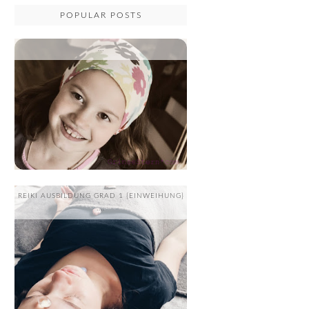
POPULAR POSTS
...
REIKI AUSBILDUNG GRAD 1 {EINWEIHUNG}
....