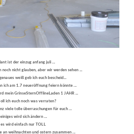
ant ist der einzug anfang juli ...
h noch nicht glauben, aber wir werden sehen ...
 genaues weiß geb ich euch bescheid...
n ich am 1.7 neueröffnung feiern könnte ...
rd mein GrinseSternOfflineLaden 1 JAHR ...
soll ich euch noch was verraten?
z viele tolle überraschungen für euch ...
einiges wird sich ändern ...
es wird einfach nur TOLL
ie an weihnachten und ostern zusammen ...