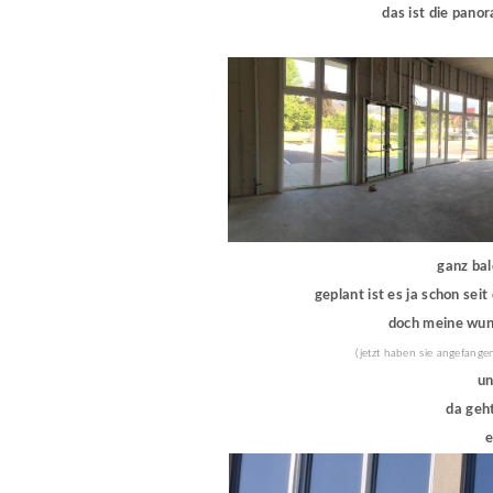
das ist die pan
ganz bald
geplant ist es ja schon sei
doch meine wun
(jetzt haben sie angefange
un
da geht
e