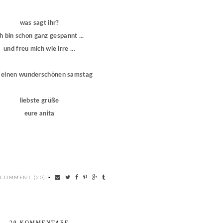
was sagt ihr?
ch bin schon ganz gespannt ...
und freu mich wie irre ...
 einen wunderschönen samstag
liebste grüße
eure anita
 COMMENT (20)
•
20 KOMMENTARE