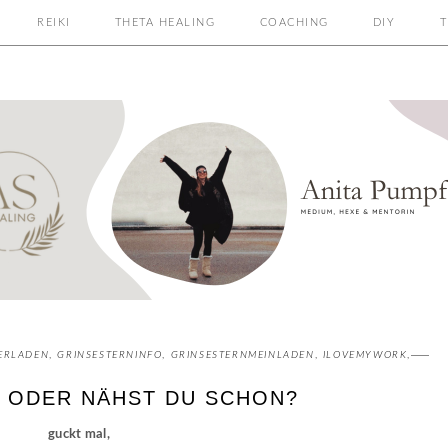
REIKI
THETA HEALING
COACHING
DIY
T
ERLADEN
,
GRINSESTERNINFO
,
GRINSESTERNMEINLADEN
,
ILOVEMYWORK
,
 ODER NÄHST DU SCHON?
guckt mal,