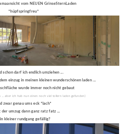
oramaansicht vom NEUEN GrinseSternLaden
*hüpfspringfreu*
 schon darf ich endlich umziehen ...
t dem einzug in meinen kleinen wunderschönen laden ...
schfläche wurde immer noch nicht gebaut
n ... aber ich hab nun einen noch viel tollern laden gefunden)
d zwar genau ums eck *lach*
 der umzug dann ganz ratz fatz ...
in kleiner rundgang gefällig?