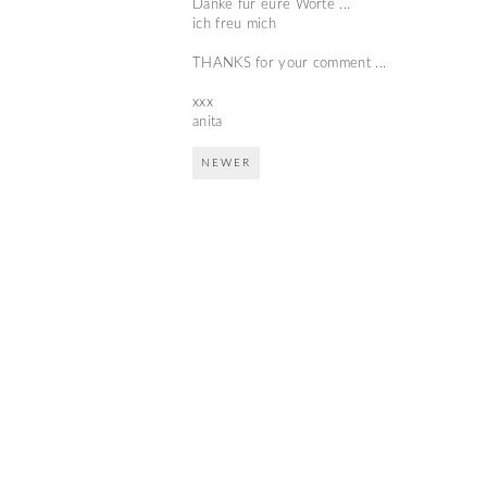
Danke für eure Worte ...
ich freu mich
THANKS for your comment ...
xxx
anita
NEWER