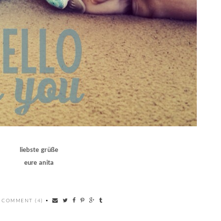
liebste grüße
eure anita
 COMMENT (4)
•