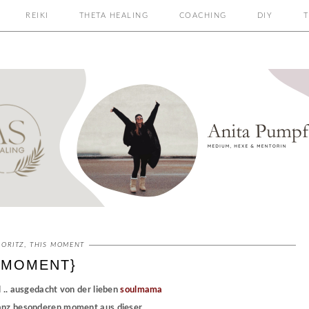
REIKI
THETA HEALING
COACHING
DIY
T
ORITZ
,
THIS MOMENT
 MOMENT}
l .. ausgedacht von der lieben
soulmama
anz besonderen moment aus dieser