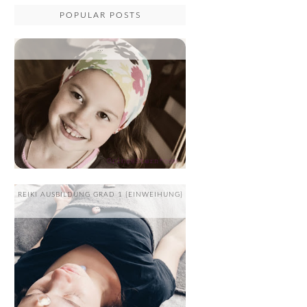
POPULAR POSTS
...
REIKI AUSBILDUNG GRAD 1 {EINWEIHUNG}
....