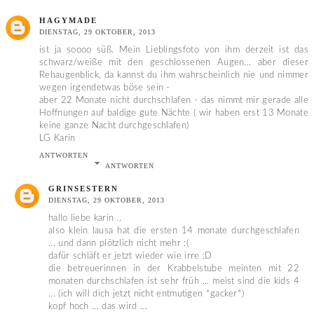
HAGYMADE
DIENSTAG, 29 OKTOBER, 2013
ist ja soooo süß. Mein Lieblingsfoto von ihm derzeit ist das
schwarz/weiße mit den geschlossenen Augen... aber dieser
Rehaugenblick, da kannst du ihm wahrscheinlich nie und nimmer
wegen irgendetwas böse sein -
aber 22 Monate nicht durchschlafen - das nimmt mir gerade alle
Hoffnungen auf baldige gute Nächte ( wir haben erst 13 Monate
keine ganze Nacht durchgeschlafen)
LG Karin
ANTWORTEN
ANTWORTEN
GRINSESTERN
DIENSTAG, 29 OKTOBER, 2013
hallo liebe karin ..
also klein lausa hat die ersten 14 monate durchgeschlafen
... und dann plötzlich nicht mehr :(
dafür schläft er jetzt wieder wie irre :D
die betreuerinnen in der Krabbelstube meinten mit 22
monaten durchschlafen ist sehr früh ... meist sind die kids 4
... (ich will dich jetzt nicht entmutigen *gacker*)
kopf hoch ... das wird ...