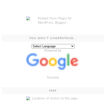
COPYRIGHT @
GRINSESTERN
. DESIGN BY
MANGOBLOGS
.