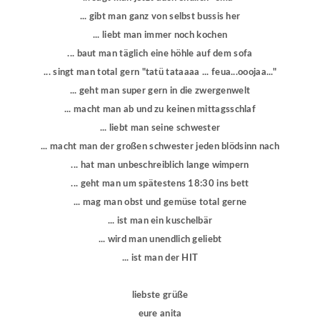
... gibt man ganz von selbst bussis her
... liebt man immer noch kochen
... baut man täglich eine höhle auf dem sofa
... singt man total gern "tatü tataaaa ... feua...ooojaa..."
... geht man super gern in die zwergenwelt
... macht man ab und zu keinen mittagsschlaf
... liebt man seine schwester
... macht man der großen schwester jeden blödsinn nach
... hat man unbeschreiblich lange wimpern
... geht man um spätestens 18:30 ins bett
... mag man obst und gemüse total gerne
... ist man ein kuschelbär
... wird man unendlich geliebt
... ist man der HIT
liebste grüße
eure anita