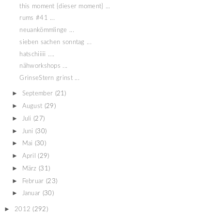
this moment {dieser moment} ...
rums #41 ...
neuankömmlinge ...
sieben sachen sonntag ...
hatschiiiii ....
nähworkshops ...
GrinseStern grinst ...
►
September
(21)
►
August
(29)
►
Juli
(27)
►
Juni
(30)
►
Mai
(30)
►
April
(29)
►
März
(31)
►
Februar
(23)
►
Januar
(30)
►
2012
(292)