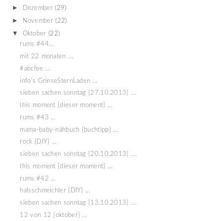
►
Dezember
(29)
►
November
(22)
▼
Oktober
(22)
rums #44...
mit 22 monaten ...
#abcfee ...
info's GrinseSternLaden ...
sieben sachen sonntag {27.10.2013} ...
this moment {dieser moment} ...
rums #43 ...
mama-baby-nähbuch {buchtipp} ...
rock {DIY} ...
sieben sachen sonntag {20.10.2013} ...
this moment {dieser moment} ...
rums #42 ...
halsschmeichler {DIY} ...
sieben sachen sonntag {13.10.2013} ...
12 von 12 {oktober} ...