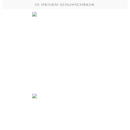
IN MEINEM SCHUHSCHRANK
YOU DON'T UNDERSTAND...
Powered by