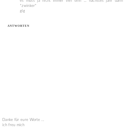
es muss ja nicht immer viel sein ... nächstes jahr dann
*zwinker*
glg
ANTWORTEN
Danke für eure Worte ...
ich freu mich