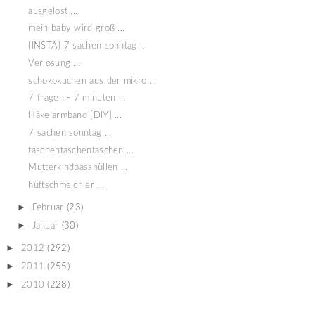
ausgelost ...
mein baby wird groß ...
{INSTA} 7 sachen sonntag ...
Verlosung ...
schokokuchen aus der mikro ...
7 fragen - 7 minuten ...
Häkelarmband {DIY} ...
7 sachen sonntag ...
taschentaschentaschen ...
Mutterkindpasshüllen ...
hüftschmeichler ...
►
Februar
(23)
►
Januar
(30)
►
2012
(292)
►
2011
(255)
►
2010
(228)