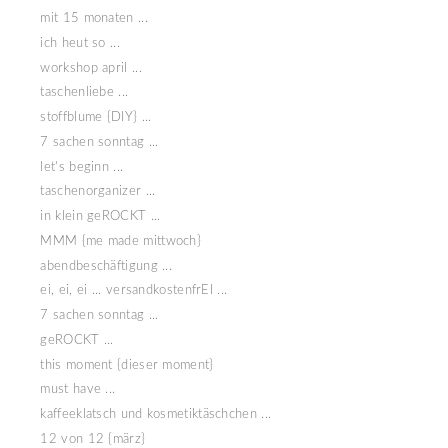
mit 15 monaten ...
ich heut so ...
workshop april ...
taschenliebe ...
stoffblume {DIY} ...
7 sachen sonntag ...
let's beginn ...
taschenorganizer ...
in klein geROCKT ...
MMM {me made mittwoch}
abendbeschäftigung ...
ei, ei, ei ... versandkostenfrEI ...
7 sachen sonntag ...
geROCKT ...
this moment {dieser moment}
must have ...
kaffeeklatsch und kosmetiktäschchen ...
12 von 12 {märz}