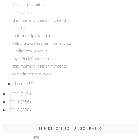
7 sachen sonntag ...
selfmade ...
this moment {dieser moment} ...
ausgelost ...
mutterkindpasshüllen ...
geburtstagsgeschenk für euch ...
kindle bzw. ebooks ...
my {INSTA} weekend ...
this moment {dieser moment}
wickelunterlage move ...
►
Januar
(30)
►
2012
(292)
►
2011
(255)
►
2010
(228)
IN MEINEM SCHUHSCHRANK