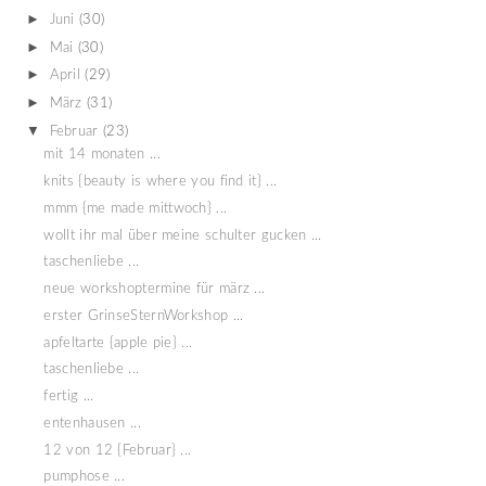
►
Juni
(30)
►
Mai
(30)
►
April
(29)
►
März
(31)
▼
Februar
(23)
mit 14 monaten ...
knits {beauty is where you find it} ...
mmm {me made mittwoch} ...
wollt ihr mal über meine schulter gucken ...
taschenliebe ...
neue workshoptermine für märz ...
erster GrinseSternWorkshop ...
apfeltarte {apple pie} ...
taschenliebe ...
fertig ...
entenhausen ...
12 von 12 {Februar} ...
pumphose ...