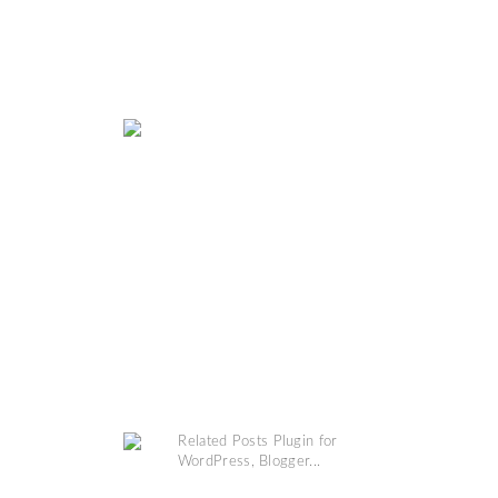
MAP
COPYRIGHT @
GRINSESTERN
. DESIGN BY
MANGOBLOGS
.