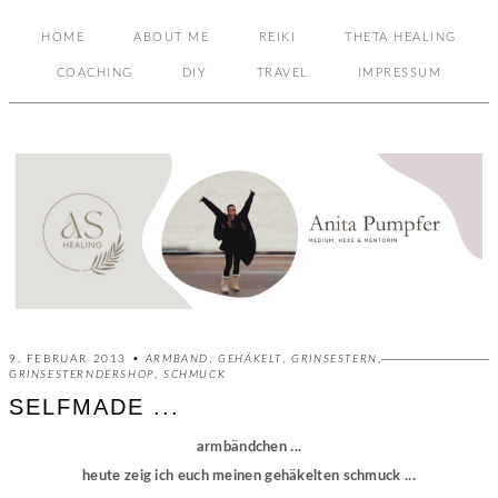
HOME
ABOUT ME
REIKI
THETA HEALING
COACHING
DIY
TRAVEL
IMPRESSUM
9. FEBRUAR 2013 •
ARMBAND
,
GEHÄKELT
,
GRINSESTERN
,
GRINSESTERNDERSHOP
,
SCHMUCK
SELFMADE ...
armbändchen ...
heute zeig ich euch meinen gehäkelten schmuck ...