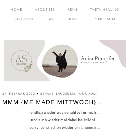
HOME
ABOUT ME
REIKI
THETA HEALING
COACHING
DIY
TRAVEL
IMPRESSUM
27. FEBRUAR 2013 •
GENÄHT
,
LANGENESS
,
MMM
,
ROCK
MMM {ME MADE MITTWOCH} ...
endlich wieder was genähtes für mich ...
und auch wieder mal dabei bei
MMM
...
sorry, es ist schon wieder ein
langeneß
...