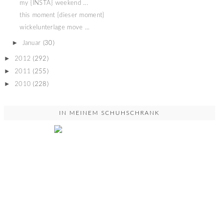
my {INSTA} weekend ...
this moment {dieser moment}
wickelunterlage move ...
►
Januar
(30)
►
2012
(292)
►
2011
(255)
►
2010
(228)
IN MEINEM SCHUHSCHRANK