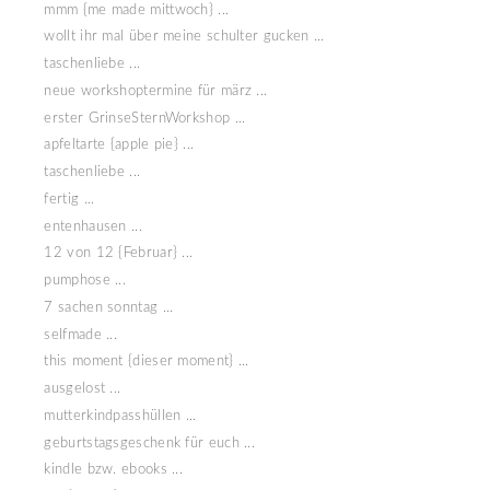
mmm {me made mittwoch} ...
wollt ihr mal über meine schulter gucken ...
taschenliebe ...
neue workshoptermine für märz ...
erster GrinseSternWorkshop ...
apfeltarte {apple pie} ...
taschenliebe ...
fertig ...
entenhausen ...
12 von 12 {Februar} ...
pumphose ...
7 sachen sonntag ...
selfmade ...
this moment {dieser moment} ...
ausgelost ...
mutterkindpasshüllen ...
geburtstagsgeschenk für euch ...
kindle bzw. ebooks ...