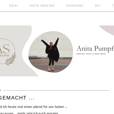
REIKI
THETA HEALING
COACHING
DIY
T
E
GEMACHT ...
d ich heute mal einen abend für uns haben ...
er essen ... mehr zeig ich euch morgen ...