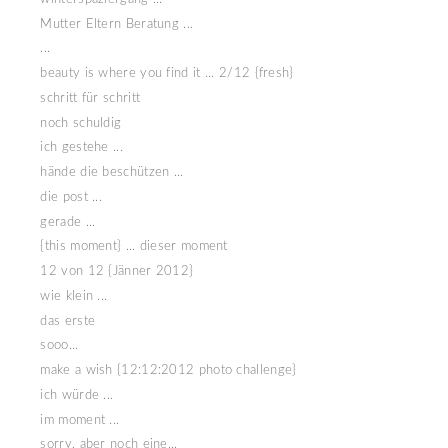
Mutter Eltern Beratung ...
...
beauty is where you find it ... 2/12 {fresh}
schritt für schritt
noch schuldig
ich gestehe ...
hände die beschützen ...
die post ...
gerade ...
{this moment} ... dieser moment
12 von 12 {Jänner 2012}
wie klein ...
das erste
sooo...
make a wish {12:12:2012 photo challenge}
ich würde ...
im moment ...
sorry, aber noch eine...