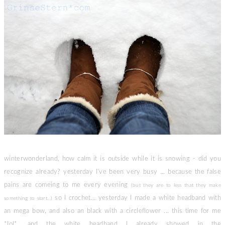
winterwonderland, how calm it is outside while it is snowing - did you
recognize already? yesterday I've been very busy ... because the false
pains are comeing to me every evening
(but they are to less that they make
so I crochet... yesterday I made a white headband with
something to start...)
an mega bow, and also an black with a circleflower ... this time for me
*lol*, and the white headband I already showed in the