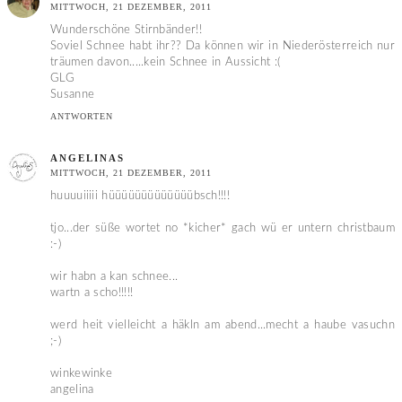
MITTWOCH, 21 DEZEMBER, 2011
Wunderschöne Stirnbänder!!
Soviel Schnee habt ihr?? Da können wir in Niederösterreich nur
träumen davon.....kein Schnee in Aussicht :(
GLG
Susanne
ANTWORTEN
ANGELINAS
MITTWOCH, 21 DEZEMBER, 2011
huuuuiiiii hüüüüüüüüüüüüübsch!!!!
tjo...der süße wortet no *kicher* gach wü er untern christbaum
:-)
wir habn a kan schnee...
wartn a scho!!!!!
werd heit vielleicht a häkln am abend...mecht a haube vasuchn
;-)
winkewinke
angelina