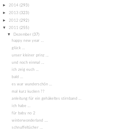
►
2014
(293)
►
2013
(323)
►
2012
(292)
▼
2011
(255)
▼
Dezember
(37)
happy new year ...
glück ...
unser kleiner prinz ...
und noch einmal ...
ich zeig euch ...
bald ...
es war wunderschön ...
mal kurz kucken ??
anleitung für ein gehäkeltes stirnband ...
ich habe ...
für baby no 2
winterwonderland ....
schnuffeltücher ...