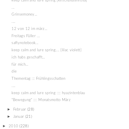
keep calm and lure spring [kirschblütenrosa]
...
Grinsemoney...
....
12 von 12 im märz...
Freitags Füller ...
saftynotebook...
keep calm and lure spring.... {lilac violett}
ich habs geschafft...
für mich...
die
Thementag ::: Frühlingsschatten
....
keep calm and lure spring :::: hyazintenblau
"Bewegung" :::: Monatsmotto März
►
Februar
(28)
►
Januar
(21)
►
2010
(228)