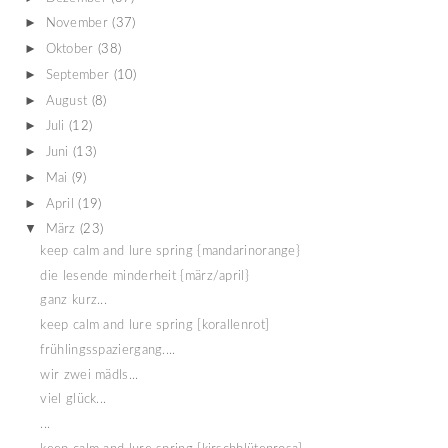
►
November
(37)
►
Oktober
(38)
►
September
(10)
►
August
(8)
►
Juli
(12)
►
Juni
(13)
►
Mai
(9)
►
April
(19)
▼
März
(23)
keep calm and lure spring {mandarinorange}
die lesende minderheit {märz/april}
ganz kurz...
keep calm and lure spring [korallenrot]
frühlingsspaziergang....
wir zwei mädls...
viel glück...
...