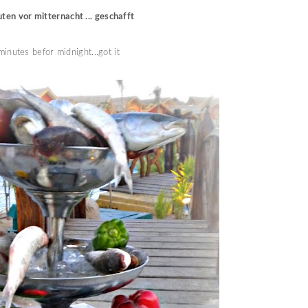
ten vor mitternacht ... geschafft
minutes befor midnight...got it