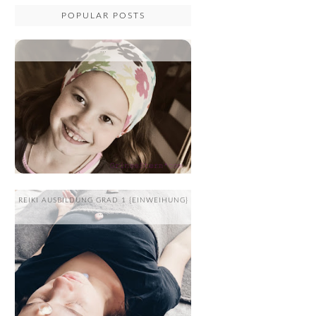
POPULAR POSTS
...
REIKI AUSBILDUNG GRAD 1 {EINWEIHUNG}
....