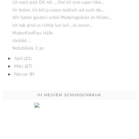
ich mach jetzt DA mit ... find ich eine super Idee...
ihr lieben, ich bin ja soooo neidisch auf euch die...
Wir hatten gestern schon Muttertagsfeier im Kinder...
Ich hab grad so richtig lust auf... da waren...
MutterKindPass Hülle
töröööö ...
Notizblöcke 2 go
►
April
(21)
►
März
(27)
►
Februar
(9)
IN MEINEM SCHUHSCHRANK