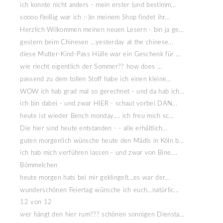
ich konnte nicht anders - mein erster (und bestimm...
soooo fleißig war ich :-)in meinem Shop findet ihr...
Herzlich Wilkommen meinen neuen Lesern - bin ja ge...
gestern beim Chinesen ...yesterday at the chinese...
diese Mutter-Kind-Pass Hülle war ein Geschenk für ...
wie riecht eigentlich der Sommer?? how does ...
passend zu dem tollen Stoff habe ich einen kleine...
WOW ich hab grad mal so gerechnet - und da hab ich...
ich bin dabei - und zwar HIER - schaut vorbei DAN...
heute ist wieder Bench monday.... ich freu mich sc...
Die hier sind heute entstanden - - alle erhältlich...
guten morgen!ich wünsche heute den Mädls in Köln b...
ich hab mich verführen lassen - und zwar von Bine....
Bömmelchen
heute morgen hats bei mir geklingelt...es war der...
wunderschönen Feiertag wünsche ich euch...natürlic...
12 von 12
wer hängt den hier rum??? schönen sonnigen Diensta...