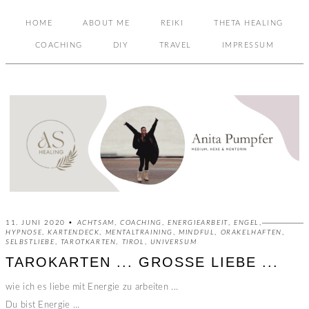
HOME
ABOUT ME
REIKI
THETA HEALING
COACHING
DIY
TRAVEL
IMPRESSUM
11. JUNI 2020 •
ACHTSAM
,
COACHING
,
ENERGIEARBEIT
,
ENGEL
,
HYPNOSE
,
KARTENDECK
,
MENTALTRAINING
,
MINDFUL
,
ORAKELHAFTEN
,
SELBSTLIEBE
,
TAROTKARTEN
,
TIROL
,
UNIVERSUM
TAROKARTEN ... GROSSE LIEBE ...
wie ich es liebe mit Energie zu arbeiten ...
Du bist Energie ...