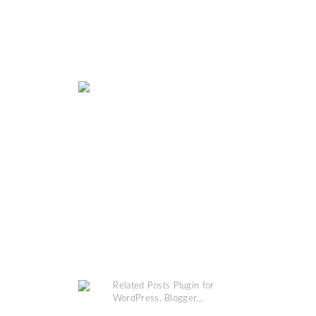
MAP
COPYRIGHT @
GRINSESTERN
. DESIGN BY
MANGOBLOGS
.