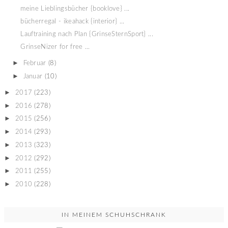
meine Lieblingsbücher {booklove} ...
bücherregal - ikeahack {interior} ...
Lauftraining nach Plan {GrinseSternSport} ...
GrinseNizer for free ...
►
Februar
(8)
►
Januar
(10)
►
2017
(223)
►
2016
(278)
►
2015
(256)
►
2014
(293)
►
2013
(323)
►
2012
(292)
►
2011
(255)
►
2010
(228)
IN MEINEM SCHUHSCHRANK