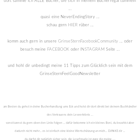
dort sammle ich ALLE Bücher, die sich in meinem Bücherregal tümmeln
...
quasi eine NeverEndingStory ...
schau gern
HIER
rüber ...
komm auch gern in unsere
GrinseSternFacebookCommunity
... oder
besuch meine
FACEBOOK
oder
INSTAGRAM
Seite ...
und hohl dir unbedingt meine 11 Tipps zum Glücklich sein mit dem
GrinseSternFeelGoodNewsletter
am Besten du gehst in deine Bucherhandlung ums Eck und holst dir dort direkt bei deinem Buchhändler
des Vertrauens dein Leseerlebnis ...
sonst kannst du gern oben den Links folgen ... dafür bekomme ich ein kleines Boni, du bezahlst aber
dadurch nicht mehr... es ist einfach eine kleine Wertschätzung an mich... DANKE dir ...
du darfst dir natürlich sicher sein, die Lesefreude ist ganz die meine ....