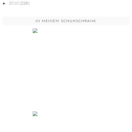
►
2010
(228)
IN MEINEM SCHUHSCHRANK
YOU DON'T UNDERSTAND...
Powered by