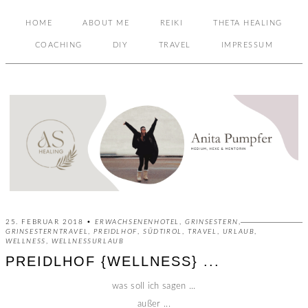
HOME
ABOUT ME
REIKI
THETA HEALING
COACHING
DIY
TRAVEL
IMPRESSUM
25. FEBRUAR 2018 •
ERWACHSENENHOTEL
,
GRINSESTERN
,
GRINSESTERNTRAVEL
,
PREIDLHOF
,
SÜDTIROL
,
TRAVEL
,
URLAUB
,
WELLNESS
,
WELLNESSURLAUB
PREIDLHOF {WELLNESS} ...
was soll ich sagen ...
außer ...