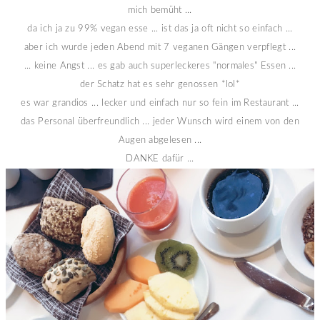
mich bemüht ...
da ich ja zu 99% vegan esse ... ist das ja oft nicht so einfach ...
aber ich wurde jeden Abend mit 7 veganen Gängen verpflegt ...
... keine Angst ... es gab auch superleckeres "normales" Essen ...
der Schatz hat es sehr genossen *lol*
es war grandios ... lecker und einfach nur so fein im Restaurant ...
das Personal überfreundlich ... jeder Wunsch wird einem von den
Augen abgelesen ...
DANKE dafür ...