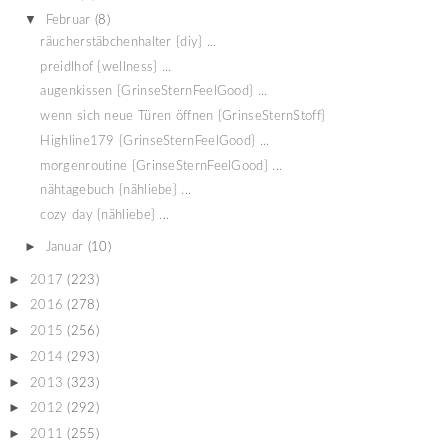
▼
Februar
(8)
räucherstäbchenhalter {diy} ...
preidlhof {wellness} ...
augenkissen {GrinseSternFeelGood} ...
wenn sich neue Türen öffnen {GrinseSternStoff}
Highline179 {GrinseSternFeelGood} ...
morgenroutine {GrinseSternFeelGood} ...
nähtagebuch {nähliebe} ...
cozy day {nähliebe} ...
►
Januar
(10)
►
2017
(223)
►
2016
(278)
►
2015
(256)
►
2014
(293)
►
2013
(323)
►
2012
(292)
►
2011
(255)