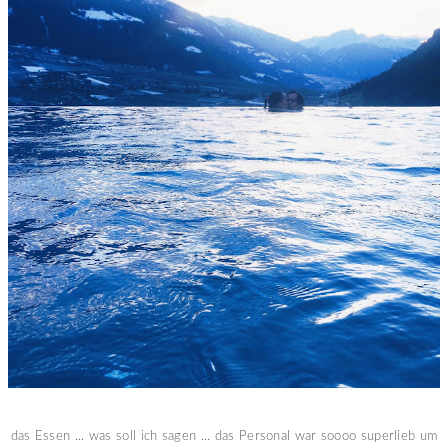
das Essen ... was soll ich sagen ... das Personal war soooo superlieb um