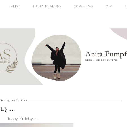
REIKI
THETA HEALING
COACHING
DIY
T
CHATZ
,
REAL LIFE
} ...
happy birthday ...