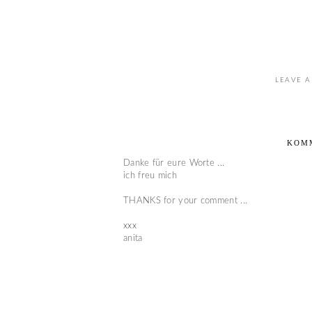
LEAVE A
KOM
Danke für eure Worte ...
ich freu mich
THANKS for your comment ...
xxx
anita