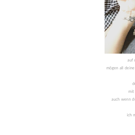
auf 
mögen all deine
d
mit
auch wenn du
ich 