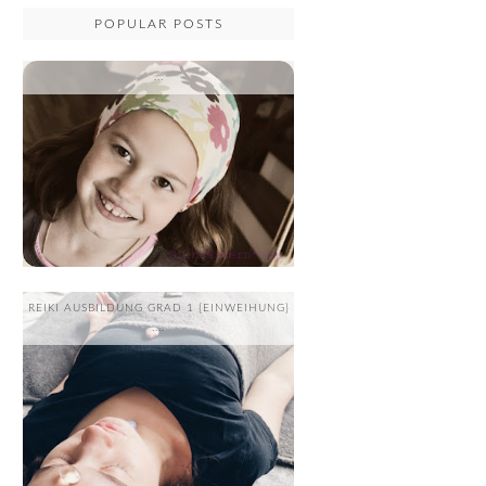
POPULAR POSTS
...
REIKI AUSBILDUNG GRAD 1 {EINWEIHUNG}
....