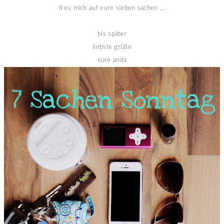
freu mich auf eure sieben sachen ...
bis später
liebste grüße
eure anita