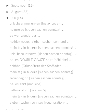
►
September
(16)
►
August
(22)
▼
Juli
(14)
urlaubserinnerungen {Instax Love} ...
heimreise {sieben sachen sonntag} ...
es war wunderbar ...
holidaymodus {sieben sachen sonntag} ...
mein tag in bildern {sieben sachen sonntag} ...
urlaubscountdown {sieben sachen sonntag} ...
neues DOUBLE GAUZE shirt {nähliebe} ...
ahhhhh {GrinseStern der Stoffladen} ...
mein tag in bildern {sieben sachen sonntag} ...
ferienbeginn {sieben sachen sonntag} ...
neues shirt {nähliebe} ...
halbmarathon {wie war's} ...
mein tag in bildern {sieben sachen sonntag} ...
sieben sachen sonntag {regeneration} ...