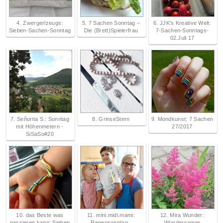
4. Zwergerlzeugs:
5. 7 Sachen Sonntag –
6. JJK's Kreative Welt:
Sieben-Sachen-Sonntag
Die (Brett)Spielerfrau
7-Sachen-Sonntags-
02.Juli 17
7. Señorita S.: Sonntag
8. GrinseStern
9. Mondkunst: 7 Sachen
mit Höhenmetern -
27/2017
SiSaSo#20
10. das Beste was
11. mini.midi.mami:
12. Mira Wunder:
passieren kann: Sieben
Regensonntag..
Wundersamer