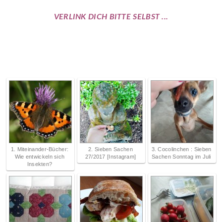
VERLINK DICH BITTE SELBST ...
1. Miteinander-Bücher:
2. Sieben Sachen
3. Cocolinchen : Sieben
Wie entwickeln sich
27/2017 [Instagram]
Sachen Sonntag im Juli
Insekten?