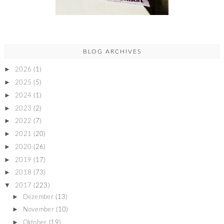
BLOG ARCHIVES
►
2026
(1)
►
2025
(5)
►
2024
(1)
►
2023
(2)
►
2022
(7)
►
2021
(20)
►
2020
(26)
►
2019
(17)
►
2018
(73)
▼
2017
(223)
►
Dezember
(13)
►
November
(10)
►
Oktober
(19)