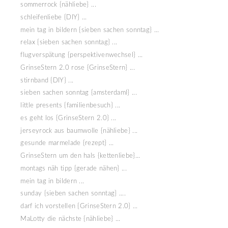
sommerrock {nähliebe} ...
schleifenliebe {DIY} ...
mein tag in bildern {sieben sachen sonntag} ...
relax {sieben sachen sonntag} ...
flugverspätung {perspektivenwechsel} ...
GrinseStern 2.0 rose {GrinseStern} ...
stirnband {DIY} ...
sieben sachen sonntag {amsterdaml} ...
little presents {familienbesuch} ...
es geht los {GrinseStern 2.0} ...
jerseyrock aus baumwolle {nähliebe} ...
gesunde marmelade {rezept} ...
GrinseStern um den hals {kettenliebe}...
montags näh tipp {gerade nähen} ...
mein tag in bildern ...
sunday {sieben sachen sonntag} ....
darf ich vorstellen {GrinseStern 2.0} ...
MaLotty die nächste {nähliebe} ...