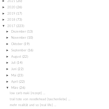
►
2021
(20)
►
2020
(26)
►
2019
(17)
►
2018
(73)
▼
2017
(223)
►
Dezember
(13)
►
November
(10)
►
Oktober
(19)
►
September
(16)
►
August
(22)
►
Juli
(14)
►
Juni
(22)
►
Mai
(23)
►
April
(22)
▼
März
(26)
low carb maki {rezept} ...
trail tote von noodlehead {taschenliebe} ...
mehr realität und so {real life} ...