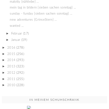
malotty {nähliebe} ...
mein tag in bildern {sieben sachen sonntag} ...
sunday - funday {sieben sachen sonntag} ...
new adventures {GrinseStern} ...
wanted ...
►
Februar
(17)
►
Januar
(19)
►
2016
(278)
►
2015
(256)
►
2014
(293)
►
2013
(323)
►
2012
(292)
►
2011
(255)
►
2010
(228)
IN MEINEM SCHUHSCHRANK