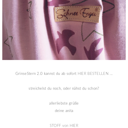
GrinseStern 2.0 kannst du ab sofort
HIER BESTELLEN
...
streichelst du noch, oder nähst du schon?
allerliebste grüße
deine anita
STOFF von HIER