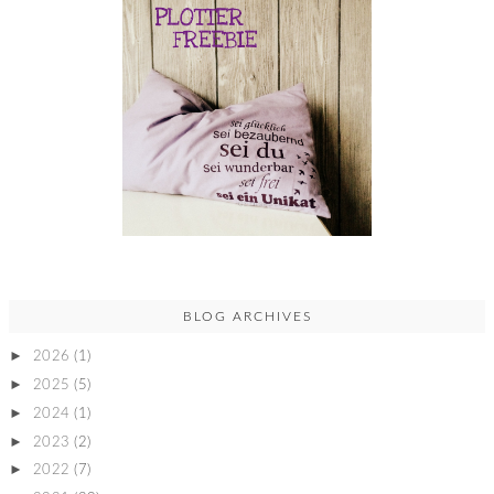
BLOG ARCHIVES
►
2026
(1)
►
2025
(5)
►
2024
(1)
►
2023
(2)
►
2022
(7)