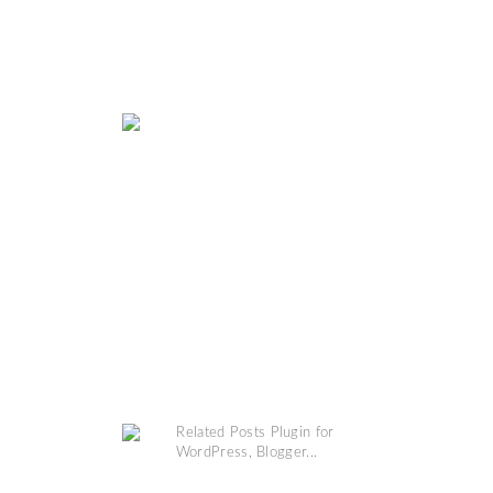
MAP
COPYRIGHT @
GRINSESTERN
. DESIGN BY
MANGOBLOGS
.