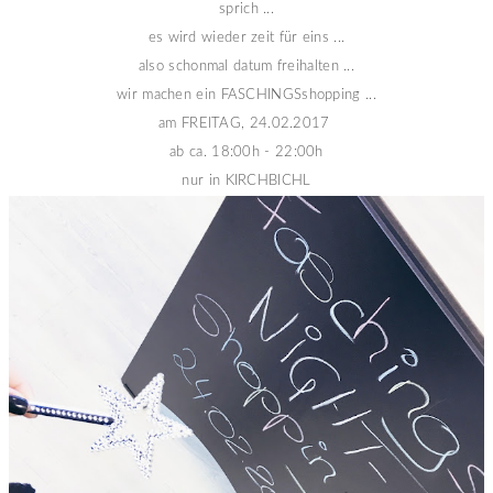
sprich ...
es wird wieder zeit für eins ...
also schonmal datum freihalten ...
wir machen ein FASCHINGSshopping ...
am FREITAG, 24.02.2017
ab ca. 18:00h - 22:00h
nur in KIRCHBICHL