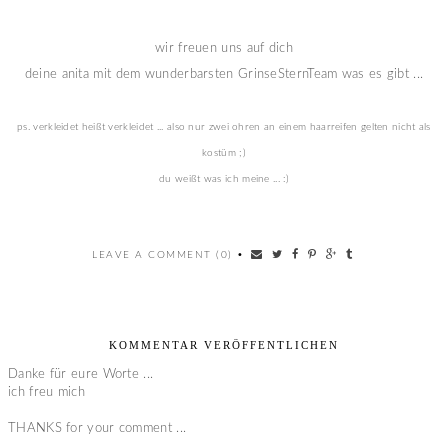
wir freuen uns auf dich
deine anita mit dem wunderbarsten GrinseSternTeam was es gibt ...
ps. verkleidet heißt verkleidet ... also nur zwei ohren an einem haarreifen gelten nicht als
kostüm ;)
du weißt was ich meine ... :)
LEAVE A COMMENT (0)
•
KOMMENTAR VERÖFFENTLICHEN
Danke für eure Worte ...
ich freu mich
THANKS for your comment ...