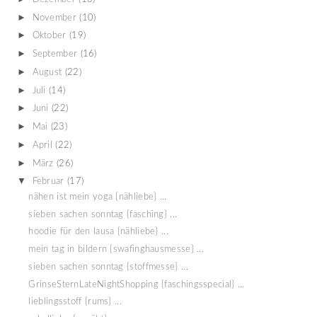
►
November
(10)
►
Oktober
(19)
►
September
(16)
►
August
(22)
►
Juli
(14)
►
Juni
(22)
►
Mai
(23)
►
April
(22)
►
März
(26)
▼
Februar
(17)
nähen ist mein yoga {nähliebe} ...
sieben sachen sonntag {fasching} ...
hoodie für den lausa {nähliebe} ...
mein tag in bildern {swafinghausmesse} ...
sieben sachen sonntag {stoffmesse} ...
GrinseSternLateNightShopping {faschingsspecial} ...
lieblingsstoff {rums} ...