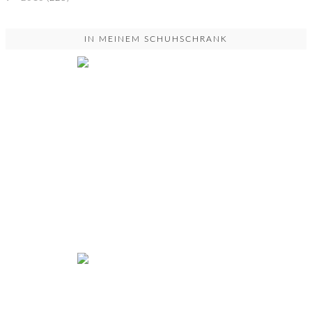
IN MEINEM SCHUHSCHRANK
YOU DON'T UNDERSTAND...
Powered by