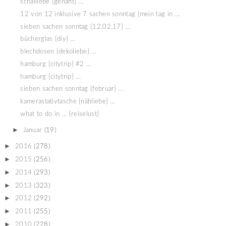
schalliebe {genäht} ...
12 von 12 inklusive 7 sachen sonntag {mein tag in ...
sieben sachen sonntag {12.02.17} ...
bücherglas {diy} ...
blechdosen {dekoliebe} ...
hamburg {citytrip} #2 ...
hamburg {citytrip} ...
sieben sachen sonntag {februar} ...
kamerastativtasche {nähliebe} ...
what to do in ... {reiselust}
►
Januar
(19)
►
2016
(278)
►
2015
(256)
►
2014
(293)
►
2013
(323)
►
2012
(292)
►
2011
(255)
►
2010
(228)