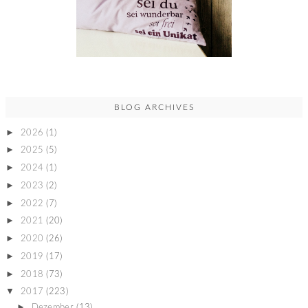
BLOG ARCHIVES
►
2026
(1)
►
2025
(5)
►
2024
(1)
►
2023
(2)
►
2022
(7)
►
2021
(20)
►
2020
(26)
►
2019
(17)
►
2018
(73)
▼
2017
(223)
►
Dezember
(13)