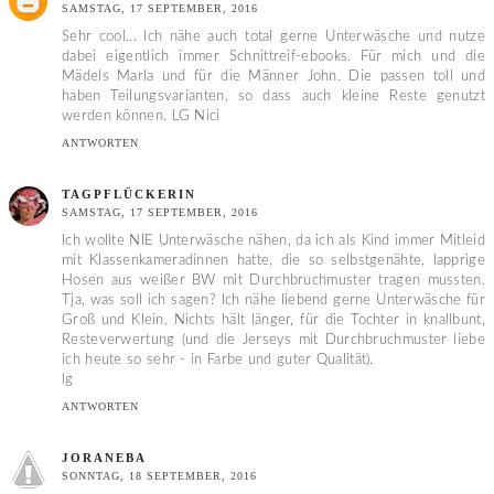
SAMSTAG, 17 SEPTEMBER, 2016
Sehr cool... Ich nähe auch total gerne Unterwäsche und nutze
dabei eigentlich immer Schnittreif-ebooks. Für mich und die
Mädels Marla und für die Männer John. Die passen toll und
haben Teilungsvarianten, so dass auch kleine Reste genutzt
werden können. LG Nici
ANTWORTEN
TAGPFLÜCKERIN
SAMSTAG, 17 SEPTEMBER, 2016
Ich wollte NIE Unterwäsche nähen, da ich als Kind immer Mitleid
mit Klassenkameradinnen hatte, die so selbstgenähte, lapprige
Hosen aus weißer BW mit Durchbruchmuster tragen mussten.
Tja, was soll ich sagen? Ich nähe liebend gerne Unterwäsche für
Groß und Klein. Nichts hält länger, für die Tochter in knallbunt,
Resteverwertung (und die Jerseys mit Durchbruchmuster liebe
ich heute so sehr - in Farbe und guter Qualität).
lg
ANTWORTEN
JORANEBA
SONNTAG, 18 SEPTEMBER, 2016