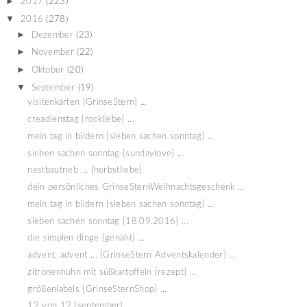
►
2017
(223)
▼
2016
(278)
►
Dezember
(23)
►
November
(22)
►
Oktober
(20)
▼
September
(19)
visitenkarten {GrinseStern} ...
creadienstag {rockliebe} ...
mein tag in bildern {sieben sachen sonntag} ...
sieben sachen sonntag {sundaylove} ...
nestbautrieb ... {herbstliebe}
dein persönliches GrinseSternWeihnachtsgeschenk ...
mein tag in bildern {sieben sachen sonntag} ...
sieben sachen sonntag {18.09.2016} ...
die simplen dinge {genäht} ...
advent, advent ... {GrinseStern Adventskalender} ...
zitronenhuhn mit süßkartoffeln {rezept} ...
größenlabels {GrinseSternShop} ...
12 von 12 {september} .