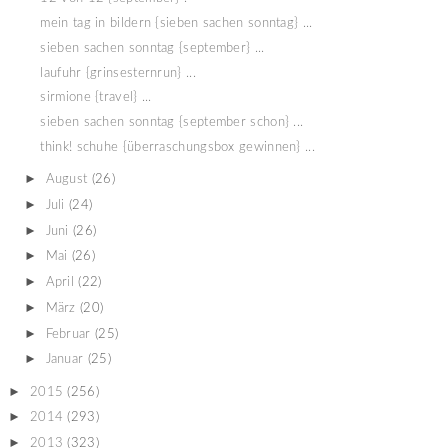
mein tag in bildern {sieben sachen sonntag} ...
sieben sachen sonntag {september} ...
laufuhr {grinsesternrun} ...
sirmione {travel} ...
sieben sachen sonntag {september schon} ...
think! schuhe {überraschungsbox gewinnen} ...
►
August
(26)
►
Juli
(24)
►
Juni
(26)
►
Mai
(26)
►
April
(22)
►
März
(20)
►
Februar
(25)
►
Januar
(25)
►
2015
(256)
►
2014
(293)
►
2013
(323)