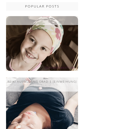
POPULAR POSTS
...
REIKI AUSBILDUNG GRAD 1 {EINWEIHUNG}
....