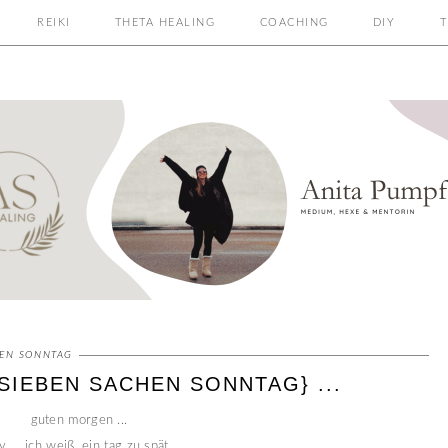
REIKI
THETA HEALING
COACHING
DIY
T
HEN SONNTAG
{SIEBEN SACHEN SONNTAG} ...
guten morgen ...
y ... ich weiß, ein tag zu spät ...