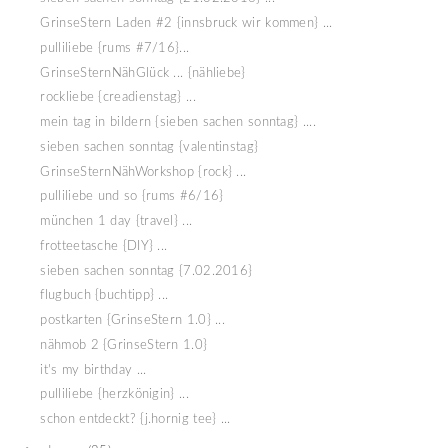
GrinseStern Laden #2 {innsbruck wir kommen} ...
pulliliebe {rums #7/16}...
GrinseSternNähGlück ... {nähliebe}
rockliebe {creadienstag} ...
mein tag in bildern {sieben sachen sonntag} ....
sieben sachen sonntag {valentinstag}
GrinseSternNähWorkshop {rock} ...
pulliliebe und so {rums #6/16}
münchen 1 day {travel} ...
frotteetasche {DIY} ...
sieben sachen sonntag {7.02.2016}
flugbuch {buchtipp} ...
postkarten {GrinseStern 1.0} ...
nähmob 2 {GrinseStern 1.0}
it's my birthday ...
pulliliebe {herzkönigin} ...
schon entdeckt? {j.hornig tee} ...