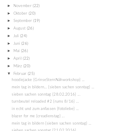
►
November
(22)
►
Oktober
(20)
►
September
(19)
►
August
(26)
►
Juli
(24)
►
Juni
(26)
►
Mai
(26)
►
April
(22)
►
März
(20)
▼
Februar
(25)
hoodiejacke {GrinseSternNähworkshop} ...
mein tag in bildern... {sieben sachen sonntag} ...
sieben sachen sonntag {28.02.2016} ...
turnbeutel reloaded #2 {rums 8/16} ...
in echt und zum anfassen {fotoliebe} ...
blazer for me {creadienstag} ...
mein tag in bildern {sieben sachen sonntag} ...
sieben sachen sonntag {21.02.2016} ...