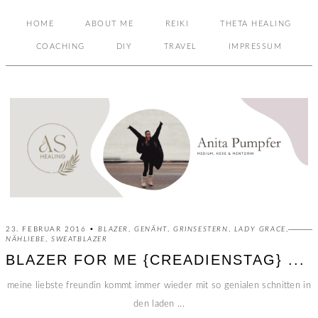
HOME
ABOUT ME
REIKI
THETA HEALING
COACHING
DIY
TRAVEL
IMPRESSUM
23. FEBRUAR 2016 •
BLAZER
,
GENÄHT
,
GRINSESTERN
,
LADY GRACE
,
NÄHLIEBE
,
SWEATBLAZER
BLAZER FOR ME {CREADIENSTAG} ...
meine liebste freundin kommt immer wieder mit so genialen schnitten in
den laden ...