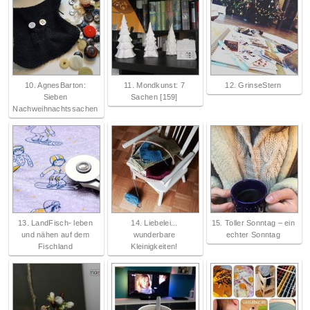
10. AgnesBarton:
11. Mondkunst: 7
12. GrinseStern
Sieben
Sachen [159]
Nachweihnachtssachen
13. LandFisch- leben
14. Liebelei...
15. Toller Sonntag – ein
und nähen auf dem
wunderbare
echter Sonntag
Fischland
Kleinigkeiten!