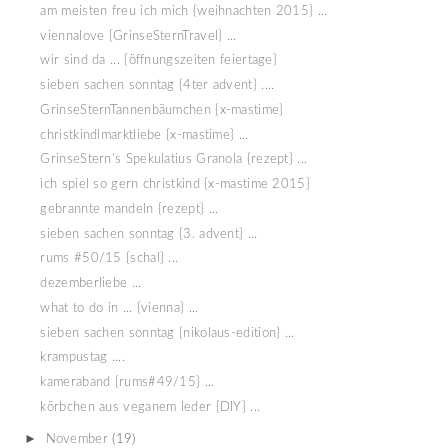
am meisten freu ich mich {weihnachten 2015} ...
viennalove {GrinseSternTravel} ...
wir sind da ... {öffnungszeiten feiertage}
sieben sachen sonntag {4ter advent} ....
GrinseSternTannenbäumchen {x-mastime}
christkindlmarktliebe {x-mastime} ...
GrinseStern's Spekulatius Granola {rezept} ...
ich spiel so gern christkind {x-mastime 2015}
gebrannte mandeln {rezept} ...
sieben sachen sonntag {3. advent} ...
rums #50/15 {schal} ...
dezemberliebe ...
what to do in ... {vienna} ...
sieben sachen sonntag {nikolaus-edition} ...
krampustag ....
kameraband {rums#49/15} ...
körbchen aus veganem leder {DIY} ...
►
November
(19)