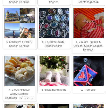
Sachen Sonntag
Sachen
Sonntagssachen
4. Blueberry & Pink: 7
5. Fr.Ausverkauft!:
6. JoLeMi Puppen &
Sachen Sonntag
Zwischendrin
Design: Sieben Sachen
Sonntag
7. JJK's Kreative
8. Susis Bärenhöhle
9. Frau Jule
Welt:7-Sachen-
Sonntags - 27.12.2015