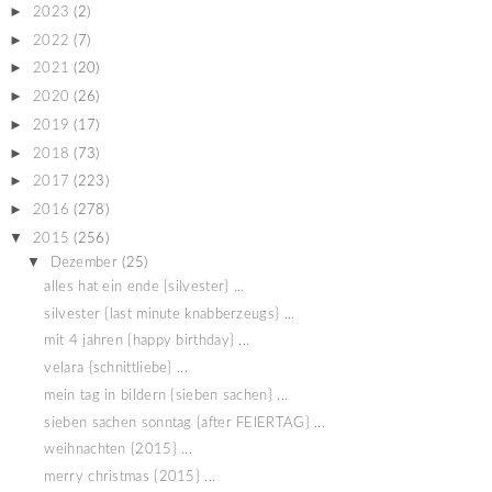
►
2023
(2)
►
2022
(7)
►
2021
(20)
►
2020
(26)
►
2019
(17)
►
2018
(73)
►
2017
(223)
►
2016
(278)
▼
2015
(256)
▼
Dezember
(25)
alles hat ein ende {silvester} ...
silvester {last minute knabberzeugs} ...
mit 4 jahren {happy birthday} ...
velara {schnittliebe} ...
mein tag in bildern {sieben sachen} ...
sieben sachen sonntag {after FEIERTAG} ...
weihnachten {2015} ...
merry christmas {2015} ...