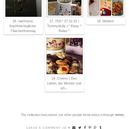
16. naehnanu:
17. 7SS * 27.12.15 |
18. littlebee
Nachfeiertäglicher
Tommy&Lilly | * Enjoy *
7SachenSonntag
Relax *
19. Creeny | Das
Leben, der Meister und
ich...
The collection has closed. Let other people know about it through
twitter
.
LEAVE A COMMENT (0)
•