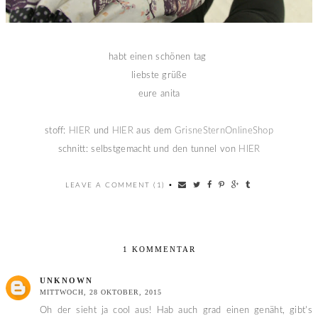
habt einen schönen tag
liebste grüße
eure anita
stoff:
HIER
und
HIER
aus dem
GrisneSternOnlineShop
schnitt: selbstgemacht und den tunnel von
HIER
LEAVE A COMMENT (1)
•
1 KOMMENTAR
UNKNOWN
MITTWOCH, 28 OKTOBER, 2015
Oh der sieht ja cool aus! Hab auch grad einen genäht, gibt's