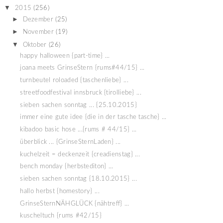
▼
2015
(256)
►
Dezember
(25)
►
November
(19)
▼
Oktober
(26)
happy halloween {part-time} ...
joana meets GrinseStern {rums#44/15} ...
turnbeutel roloaded {taschenliebe} ...
streetfoodfestival innsbruck {tirolliebe} ...
sieben sachen sonntag ... {25.10.2015}
immer eine gute idee {die in der tasche tasche} ...
kibadoo basic hose ...{rums # 44/15} ...
überblick ... {GrinseSternLaden} ...
kuchelzeit = deckenzeit {creadienstag} ...
bench monday {herbstediton} ...
sieben sachen sonntag {18.10.2015} ...
hallo herbst {homestory} ...
GrinseSternNÄHGLÜCK {nähtreff} ...
kuscheltuch {rums #42/15}