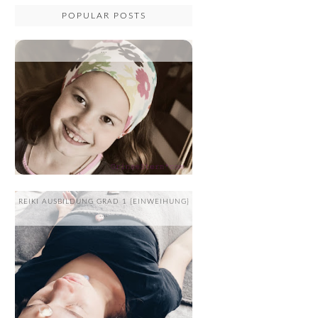
POPULAR POSTS
...
REIKI AUSBILDUNG GRAD 1 {EINWEIHUNG}
....