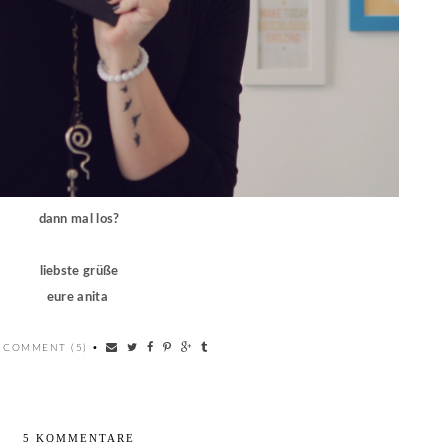
dann mal los?
liebste grüße
eure anita
 COMMENT (5)
•
5 KOMMENTARE