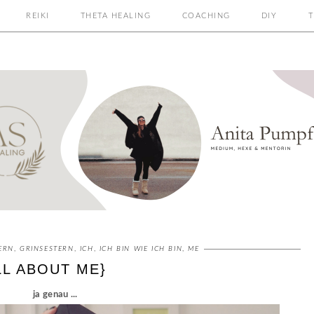
REIKI
THETA HEALING
COACHING
DIY
T
ERN
,
GRINSESTERN
,
ICH
,
ICH BIN WIE ICH BIN
,
ME
LL ABOUT ME}
ja genau ...