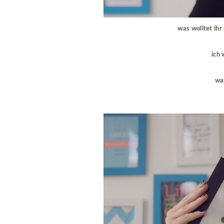
was wolltet ihr
ich 
was