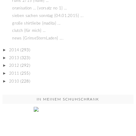
rums 2/15 {hülle} ...
oranisation ... {vorsatz no 1} ...
sieben sachen sonntag {04.01.2015} ...
große shirtliebe {madita} ...
clutch {für mich} ...
news {GrinseSternLaden} ....
►
2014
(293)
►
2013
(323)
►
2012
(292)
►
2011
(255)
►
2010
(228)
IN MEINEM SCHUHSCHRANK