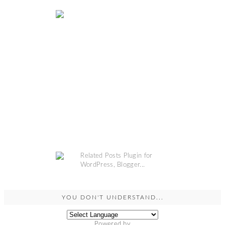
COPYRIGHT @
GRINSESTERN
. DESIGN BY
MANGOBLOGS
.