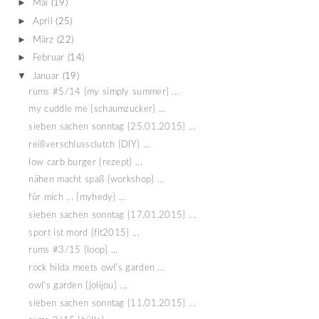
►
Mai
(19)
►
April
(25)
►
März
(22)
►
Februar
(14)
▼
Januar
(19)
rums #5/14 {my simply summer} ...
my cuddle me {schaumzucker} ...
sieben sachen sonntag {25.01.2015} ...
reißverschlussclutch {DIY} ...
low carb burger {rezept} ...
nähen macht spaß {workshop} ...
für mich ... {myhedy} ...
sieben sachen sonntag {17.01.2015} ...
sport ist mord {fit2015} ...
rums #3/15 {loop} ...
rock hilda meets owl's garden ...
owl's garden {jolijou} ...
sieben sachen sonntag {11.01.2015} ...