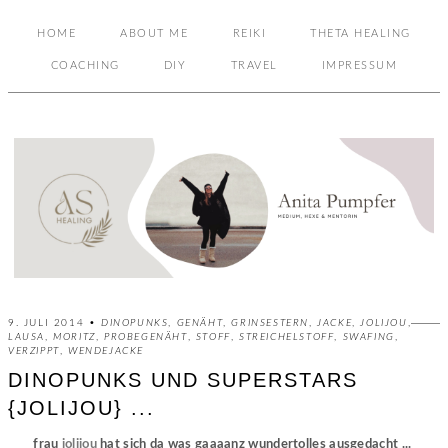
HOME
ABOUT ME
REIKI
THETA HEALING
COACHING
DIY
TRAVEL
IMPRESSUM
9. JULI 2014 •
DINOPUNKS
,
GENÄHT
,
GRINSESTERN
,
JACKE
,
JOLIJOU
,
LAUSA
,
MORITZ
,
PROBEGENÄHT
,
STOFF
,
STREICHELSTOFF
,
SWAFING
,
VERZIPPT
,
WENDEJACKE
DINOPUNKS UND SUPERSTARS
{JOLIJOU} ...
frau
jolijou
hat sich da was gaaaanz wundertolles ausgedacht ...