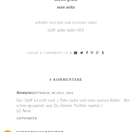
eure anita
schnitt:
verzippt
von
krumme nadel
stoff: gibts bald
HIER
LEAVE A COMMENT (4)
•
4 KOMMENTARE
Anonym
MITTWOCH, 09 JULI, 2014
Der Stoff ist echt cool :) Tolle Jacke und sooo suesse Bilder . Bin
schon gespannt, was Du Deiner Tochter naehst :)
LG Nine
ANTWORTEN