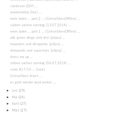
sitzkissen {DIY} ...
weekendtrip {linz} ...
mein laden ... part 2 ... {GrinseSternOffline} ...
sieben sachen sonntag {13.07.2014} ...
mein laden ... part 1 ... {GrinseSternOffline} ...
alle guten dinge sind drei {jolijou} ...
hexastars und dinopunks {jolijou} ...
dinopunks und superstars {jolijou} ...
dress me up ...
sieben sachen sonntag {06.07.2014} ...
rums #27/14 ... {rock}
GrinseStern feiert ....
es geht wieder bunt weiter ....
►
Juni
(29)
►
Mai
(24)
►
April
(27)
►
März
(27)