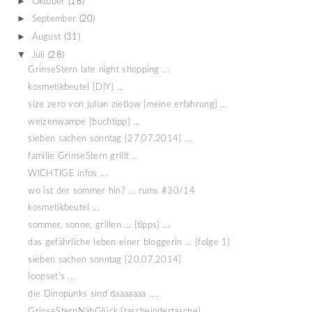
►
Oktober
(18)
►
September
(20)
►
August
(31)
▼
Juli
(28)
GrinseStern late night shopping ...
kosmetikbeutel {DIY} ...
size zero von julian zietlow {meine erfahrung} ...
weizenwampe {buchtipp} ...
sieben sachen sonntag {27.07.2014} ...
familie GrinseStern grillt ...
WICHTIGE infos ...
wo ist der sommer hin? ... rums #30/14
kosmetikbeutel ...
sommer, sonne, grillen ... {tipps} ...
das gefährliche leben einer bloggerin ... {folge 1}
sieben sachen sonntag {20.07.2014}
loopset's ...
die Dinopunks sind daaaaaaa ....
GrinseSternNähGlück {tascheindertasche} ...