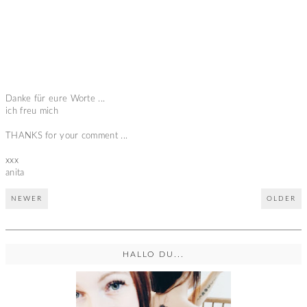
Danke für eure Worte ...
ich freu mich
THANKS for your comment ...
xxx
anita
NEWER
OLDER
HALLO DU...