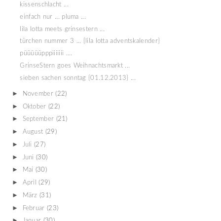
kissenschlacht ...
einfach nur ... pluma ...
lila lotta meets grinsestern ...
türchen nummer 3 ... {lila lotta adventskalender}
püüüüüpppiiiiiii ....
GrinseStern goes Weihnachtsmarkt ...
sieben sachen sonntag {01.12.2013} ...
►
November
(22)
►
Oktober
(22)
►
September
(21)
►
August
(29)
►
Juli
(27)
►
Juni
(30)
►
Mai
(30)
►
April
(29)
►
März
(31)
►
Februar
(23)
►
Januar
(30)