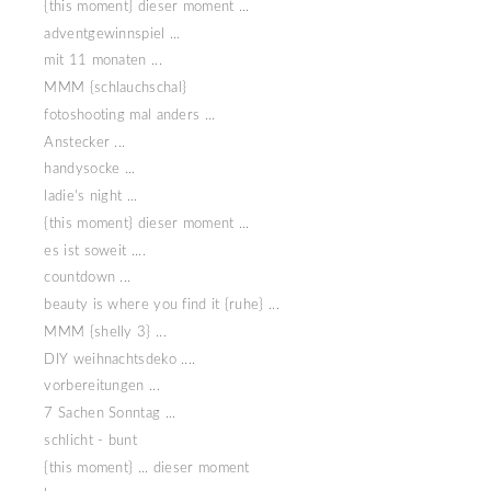
{this moment} dieser moment ...
adventgewinnspiel ...
mit 11 monaten ...
MMM {schlauchschal}
fotoshooting mal anders ...
Anstecker ...
handysocke ...
ladie's night ...
{this moment} dieser moment ...
es ist soweit ....
countdown ...
beauty is where you find it {ruhe} ...
MMM {shelly 3} ...
DIY weihnachtsdeko ....
vorbereitungen ...
7 Sachen Sonntag ...
schlicht - bunt
{this moment} ... dieser moment