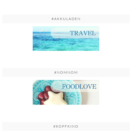
#AKKULADEN
#NOMNOM
#KOPFKINO