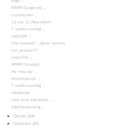
hugo ...
MMM {Langeneß} ...
Leseknochen ...
12 von 12 {November}
7 sachen sonntag ...
aufgefüllt ...
{this moment} ... dieser moment
wer gewinnt???
jungsshirt ...
MMM {Usedom}
my insta day ...
dreieckstücher ...
7 sachen sonntag ...
nähabende ...
noch mehr babybilder ....
babyfotoshooting ...
►
Oktober
(26)
►
September
(25)