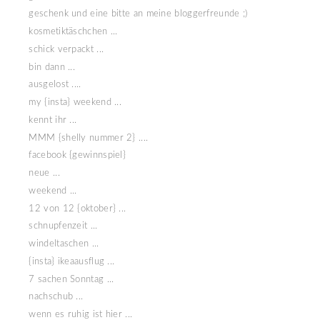
geschenk und eine bitte an meine bloggerfreunde ;)
kosmetiktäschchen ...
schick verpackt ...
bin dann ...
ausgelost ....
my {insta} weekend ...
kennt ihr ...
MMM {shelly nummer 2} ....
facebook {gewinnspiel}
neue ...
weekend ...
12 von 12 {oktober} ...
schnupfenzeit ...
windeltaschen ...
{insta} ikeaausflug ...
7 sachen Sonntag ...
nachschub ...
wenn es ruhig ist hier ...