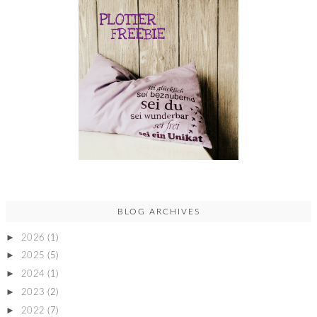
BLOG ARCHIVES
►
2026
(1)
►
2025
(5)
►
2024
(1)
►
2023
(2)
►
2022
(7)