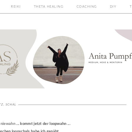
REIKI
THETA HEALING
COACHING
DIY
T
TZ
,
SCHAL
niewahn
... kommt jetzt der loopwahn ...
schen loopschals habe ich genäht ...