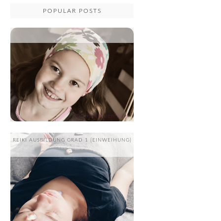
POPULAR POSTS
...
REIKI AUSBILDUNG GRAD 1 {EINWEIHUNG}
....