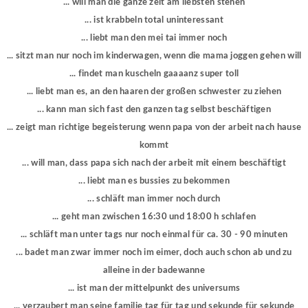
... will man die ganze zeit am liebsten stehen
... ist krabbeln total uninteressant
... liebt man den mei tai immer noch
... sitzt man nur noch im kinderwagen, wenn die mama joggen gehen will
... findet man kuscheln gaaaanz super toll
... liebt man es, an den haaren der großen schwester zu ziehen
... kann man sich fast den ganzen tag selbst beschäftigen
... zeigt man richtige begeisterung wenn papa von der arbeit nach hause
kommt
... will man, dass papa sich nach der arbeit mit einem beschäftigt
... liebt man es bussies zu bekommen
... schläft man immer noch durch
... geht man zwischen 16:30 und 18:00 h schlafen
... schläft man unter tags nur noch einmal für ca. 30 - 90 minuten
... badet man zwar immer noch im eimer, doch auch schon ab und zu
alleine in der badewanne
... ist man der mittelpunkt des universums
... verzaubert man seine familie tag für tag und sekunde für sekunde