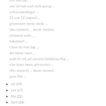
den feiertag ...
also ich hab noch nicht genug ...
schlüsselanhänger ...
12 von 12 {august} ...
grinsestern meets shelly ...
{this moment} ... dieser moment
im beanie wahn ...
babybauch ...
I love my new bag ....
der kleine mann ...
wollt ihr mit auf unseren familienausflug ...
eine joana meets grinsestern ...
{this moment} ... dieser moment
ganz flink ...
►
Juli
(19)
►
Juni
(17)
►
Mai
(22)
►
April
(26)