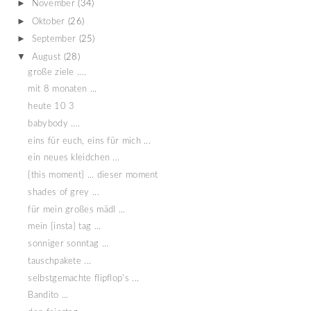
►
November
(34)
►
Oktober
(26)
►
September
(25)
▼
August
(28)
große ziele ....
mit 8 monaten ...
heute 10 3
babybody ....
eins für euch, eins für mich ...
ein neues kleidchen ...
{this moment} ... dieser moment
shades of grey ...
für mein großes mädl ...
mein {insta} tag ...
sonniger sonntag ...
tauschpakete ...
selbstgemachte flipflop's ...
Bandito ...