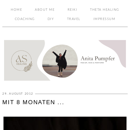
HOME
ABOUT ME
REIKI
THETA HEALING
COACHING
DIY
TRAVEL
IMPRESSUM
29. AUGUST 2012
MIT 8 MONATEN ...