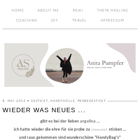
HOME
ABOUT ME
REIKI
THETA HEALING
COACHING
DIY
TRAVEL
IMPRESSUM
8. MAI 2012 •
GESTICKT
,
HANDYHÜLLE
,
PROBEGESTICKT
WIEDER WAS NEUES ...
gibt es bei der lieben
angelina
...
ich hatte wieder die ehre für sie probe zu
sticken ...
(diesesmal)
und raus gekommen sind wunderschöne "HandyBag's"