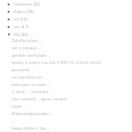
►
September
(25)
►
August
(28)
►
Juli
(19)
►
Juni
(17)
▼
Mai
(22)
ZahnTäschchen ...
mit 5 monaten ...
genähte stirnbänder ...
beauty is where you find it #20/12 {ich bin schön}
geschenkt ...
ein kuschelkissen ...
badespass im eimer ...
1 week .... {instaram}
{this moment} ... dieser moment
heute ...
Mutterkindpasshüllen ...
...
happy mother's day ...