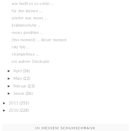
wie heißt es so schön ...
für den kleinen ...
wieder was neues ...
krabbelschuhe ...
neues genähtes ...
{this moment} ... dieser moment
ratz fatz ...
strampelhose ...
ein wahrer Glückspilz
►
April
(26)
►
März
(22)
►
Februar
(23)
►
Januar
(26)
►
2011
(255)
►
2010
(228)
IN MEINEM SCHUHSCHRANK