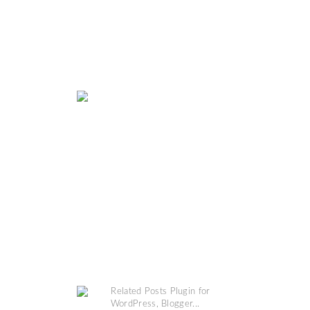
MAP
COPYRIGHT @
GRINSESTERN
. DESIGN BY
MANGOBLOGS
.