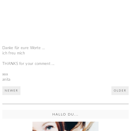
Danke für eure Worte ...
ich freu mich
THANKS for your comment ...
xxx
anita
NEWER
OLDER
HALLO DU...