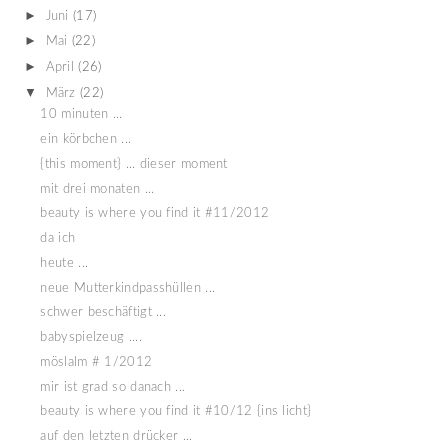
►
Juni
(17)
►
Mai
(22)
►
April
(26)
▼
März
(22)
10 minuten ...
ein körbchen ...
{this moment} ... dieser moment
mit drei monaten ...
beauty is where you find it #11/2012
da ich
heute ...
neue Mutterkindpasshüllen ...
schwer beschäftigt ...
babyspielzeug ....
möslalm # 1/2012
mir ist grad so danach ...
beauty is where you find it #10/12 {ins licht}
auf den letzten drücker ...