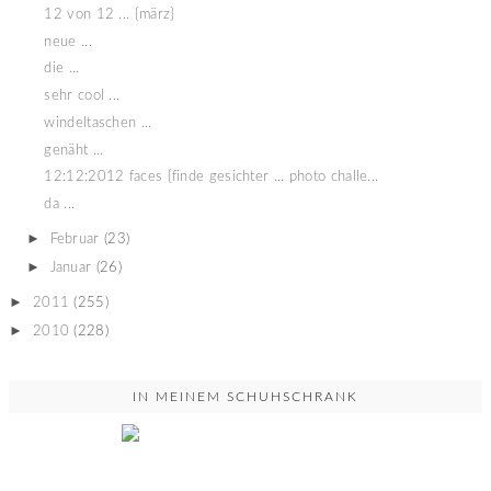
12 von 12 ... {märz}
neue ...
die ...
sehr cool ...
windeltaschen ...
genäht ...
12:12:2012 faces {finde gesichter ... photo challe...
da ...
►
Februar
(23)
►
Januar
(26)
►
2011
(255)
►
2010
(228)
IN MEINEM SCHUHSCHRANK